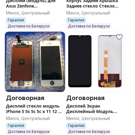
Дисплей (модуль) для
Корпус Задняя крышка
Asus Zenfone
Заднее стекло Стекло
2/3/4/Max/ZenPad
камеры iPhone
Минск, Центральный
Минск, Центральный
Гарантия
Гарантия
Доставка по Беларуси
Доставка по Беларуси
Договорная
Договорная
Дисплей стекло модуль
Дисплей Экран
iPhone 5 5s 5c 5с x 11 12 13
Дисплейный Модуль
14
Тачскрин Стекло Realme
Минск, Центральный
Минск, Центральный
Oppa
Гарантия
Гарантия
Доставка по Беларуси
Доставка по Беларуси