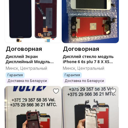
Договорная
Договорная
Дисплей Экран
Дисплей стекло модуль
Дисплейный Модуль
iPhone 6 6s plu 7 8 X XS
Тачскрин Стекло Huawei
Max
Минск, Центральный
Минск, Центральный
Honor
Гарантия
Гарантия
Доставка по Беларуси
Доставка по Беларуси