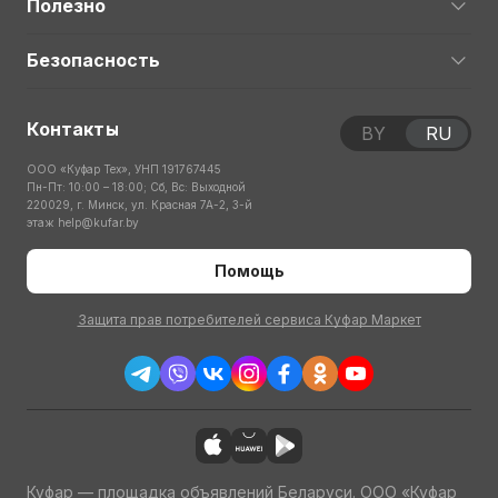
Полезно
Безопасность
Контакты
BY
RU
ООО «Куфар Тех», УНП 191767445
Пн-Пт: 10:00 – 18:00; Сб, Вс: Выходной
220029, г. Минск, ул. Красная 7А-2, 3-й
этаж
help@kufar.by
Помощь
Защита прав потребителей сервиса Куфар Маркет
Куфар — площадка объявлений Беларуси. ООО «Куфар