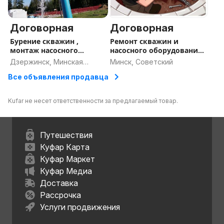
-- Предоставляем беспроцентную рассрочку.
--Бесплатная предварительная консультация и
Договорная
Договорная
выезд к вам на участок.
Бурение скважин ,
Ремонт скважин и
-- В стоимость входит геофизический каротаж.( при
монтаж насосного
насосного оборудования.
затруднении с определением водоносного слоя
оборудования
Диагностика системы.
Дзержинск, Минская
Минск, Советский
вызывается геолог со специальным оборудованием,
область
Все объявления продавца
которое со стопроцентной точностью расскажет о
составе породы на пробуренных метрах)
Kufar не несет ответственности за предлагаемый товар.
-- Работаем там, где другая техника не смогла. Не
боимся сложности. Большой опыт бурения по
Минской, Витебской и Гродненской областях.
Путешествия
-- Нам важны ваши хорошие отзывы. Работаем
Куфар Карта
только на положительный результат.
Куфар Маркет
ООО ВОДАБУДЕТ
Куфар Медиа
Доставка
Рассрочка
Услуги продвижения