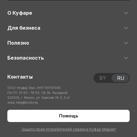
О Куфаре
Для бизнеса
Полезно
Безопасность
Контакты
BY
RU
ООО «Куфар Тех», УНП 191767445
Пн-Пт: 10:00 – 18:00; Сб, Вс: Выходной
220029, г. Минск, ул. Красная 7А-2, 3-й
этаж
help@kufar.by
Помощь
Защита прав потребителей сервиса Куфар Маркет