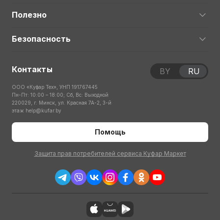
Полезно
Безопасность
Контакты
BY
RU
ООО «Куфар Тех», УНП 191767445
Пн-Пт: 10:00 – 18:00; Сб, Вс: Выходной
220029, г. Минск, ул. Красная 7А-2, 3-й
этаж
help@kufar.by
Помощь
Защита прав потребителей сервиса Куфар Маркет