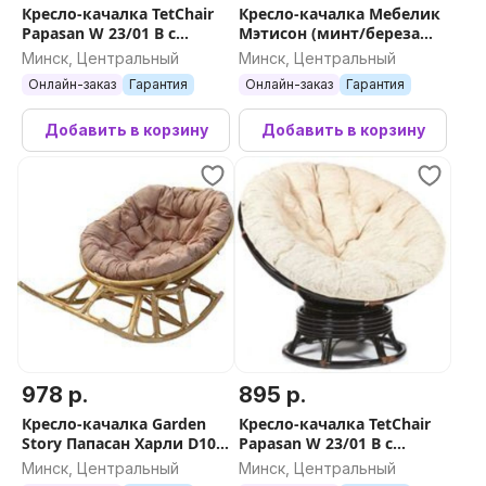
Кресло-качалка TetChair
Кресло-качалка Мебелик
Papasan W 23/01 B с
Мэтисон (минт/береза
подушкой (орех/ткань
белая)
Минск, Центральный
Минск, Центральный
старт)
Онлайн-заказ
Гарантия
Онлайн-заказ
Гарантия
Добавить в корзину
Добавить в корзину
978 р.
895 р.
Кресло-качалка Garden
Кресло-качалка TetChair
Story Папасан Харли D100
Papasan W 23/01 B с
на полозьях / CV-20H
подушкой (античный
Минск, Центральный
Минск, Центральный
(бежевый/медовый)
черно-коричневый/ткань