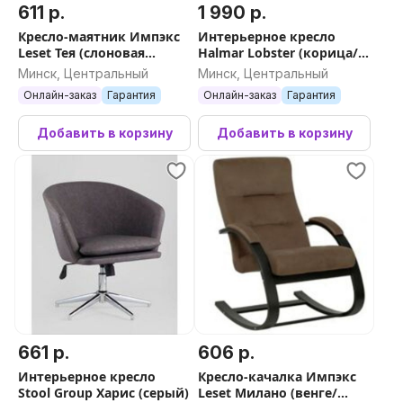
611 р.
1 990 р.
Кресло-маятник Импэкс
Интерьерное кресло
Leset Тея (слоновая
Halmar Lobster (корица/
кость/ткань Savana Plus
черный)
Минск, Центральный
Минск, Центральный
Mouse серый)
Онлайн-заказ
Гарантия
Онлайн-заказ
Гарантия
Добавить в корзину
Добавить в корзину
661 р.
606 р.
Интерьерное кресло
Кресло-качалка Импэкс
Stool Group Харис (серый)
Leset Милано (венге/