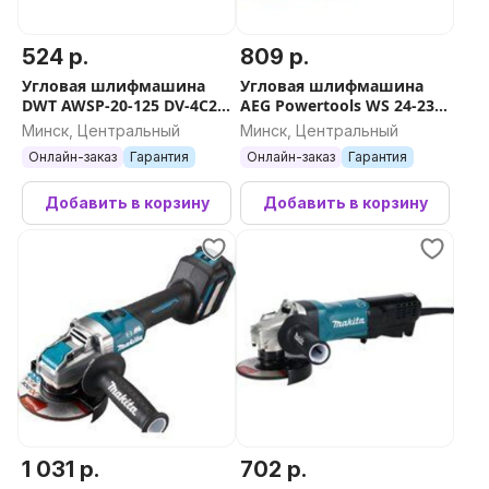
524 р.
809 р.
Угловая шлифмашина
Угловая шлифмашина
DWT AWSP-20-125 DV-4C2
AEG Powertools WS 24-230
BMC (с 2-мя АКБ, кейс)
GV DMS 4935431775
Минск, Центральный
Минск, Центральный
Онлайн-заказ
Гарантия
Онлайн-заказ
Гарантия
Добавить в корзину
Добавить в корзину
1 031 р.
702 р.