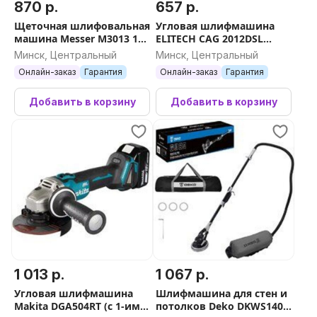
870 р.
657 р.
Щеточная шлифовальная
Угловая шлифмашина
машина Messer M3013 10-
ELITECH CAG 2012DSL
43-013
E2213.075.01 (с 1-им АКБ,
Минск, Центральный
Минск, Центральный
кейс)
Онлайн-заказ
Гарантия
Онлайн-заказ
Гарантия
Добавить в корзину
Добавить в корзину
1 013 р.
1 067 р.
Угловая шлифмашина
Шлифмашина для стен и
Makita DGA504RT (с 1-им
потолков Deko DKWS1400