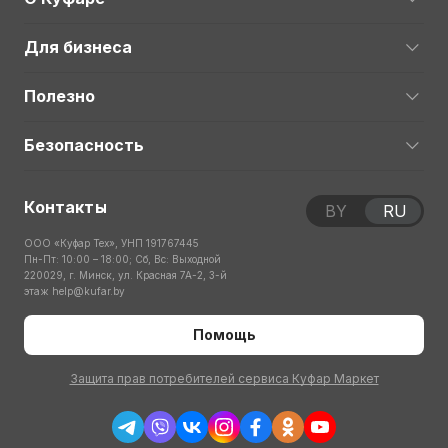
Для бизнеса
Полезно
Безопасность
Контакты
BY
RU
ООО «Куфар Тех», УНП 191767445
Пн-Пт: 10:00 – 18:00; Сб, Вс: Выходной
220029, г. Минск, ул. Красная 7А-2, 3-й
этаж
help@kufar.by
Помощь
Защита прав потребителей сервиса Куфар Маркет