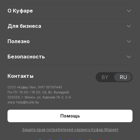
О Куфаре
Для бизнеса
Полезно
Безопасность
Контакты
BY
RU
ООО «Куфар Тех», УНП 191767445
Пн-Пт: 10:00 – 18:00; Сб, Вс: Выходной
220029, г. Минск, ул. Красная 7А-2, 3-й
этаж
help@kufar.by
Помощь
Защита прав потребителей сервиса Куфар Маркет