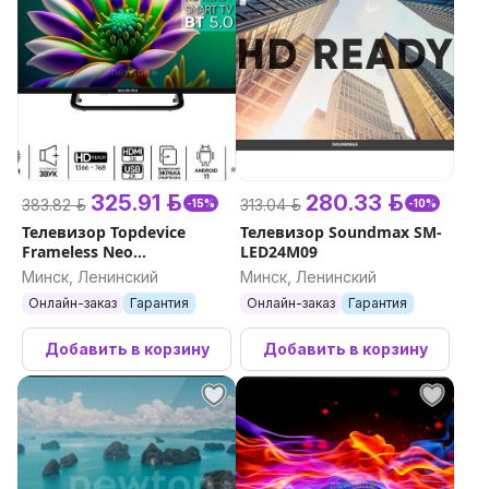
325.91 р.
280.33 р.
383.82 р.
313.04 р.
-15%
-10%
Телевизор Topdevice
Телевизор Soundmax SM-
Frameless Neo
LED24M09
TDTV24CS04H_BK
Минск, Ленинский
Минск, Ленинский
Онлайн-заказ
Гарантия
Онлайн-заказ
Гарантия
Добавить в корзину
Добавить в корзину