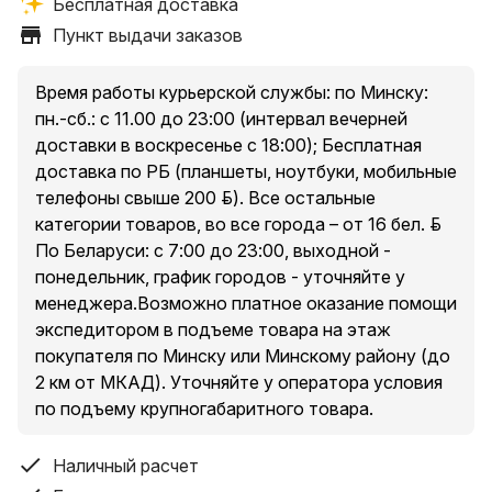
Бесплатная доставка
1. Минск, пр. Независимости, 185, оф. 36
Пункт выдачи заказов
2. Минский р-н, Новодворский с/, 40/2, бизнес-центр
«S-UNION»
3. Минск, ул. Притыцкого, 23А, ТЦ «Орбита Молл», 2
Время работы курьерской службы: по Минску:
этаж
пн.-сб.: с 11.00 до 23:00 (интервал вечерней
4. Минск, ул. Денисовская, 37, в торце здания
доставки в воскресенье с 18:00); Бесплатная
5. Минск, ул. Куйбышева, 44, помещение 2-Н
доставка по РБ (планшеты, ноутбуки, мобильные
* есть ограничения по категории доставляемых
телефоны свыше 200 руб.). Все остальные
товаров в пункты выдачи, подробнее уточняйте у
категории товаров, во все города – от 16 бел. руб.
менеджера при оформлении заказа.
По Беларуси: с 7:00 до 23:00, выходной -
понедельник, график городов - уточняйте у
менеджера.Возможно платное оказание помощи
Условия доставки курьером по Минску и Минскому
экспедитором в подъеме товара на этаж
району (до 2 км от МКАД за исключением п. Сокол и
покупателя по Минску или Минскому району (до
Аэропорт-Минск ):
2 км от МКАД). Уточняйте у оператора условия
Доставка товаров стоимостью свыше 200 руб. –
по подъему крупногабаритного товара.
бесплатно.
Доставка товаров стоимостью до 200 руб. – от 10
Наличный расчет
рублей.