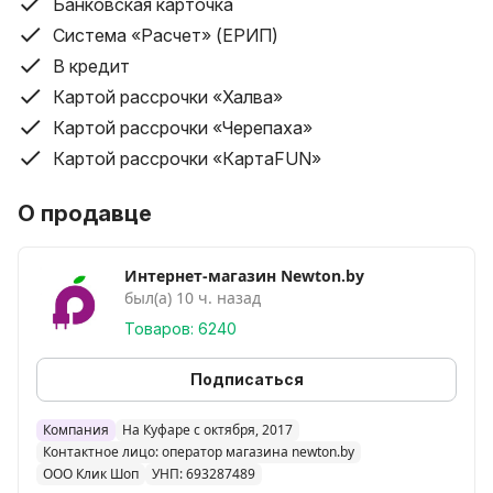
Банковская карточка
Доставка товара производится бесплатно до
Система «Расчет» (ЕРИП)
подъезда (до забора в частном доме) покупателя.
В кредит
Картой рассрочки «Халва»
Условия доставки курьером по Беларуси (кроме
Минска и Минского района):
Картой рассрочки «Черепаха»
Бесплатная доставка (планшеты, ноутбуки,
Картой рассрочки «КартаFUN»
мобильные телефоны свыше 200 руб.). Все остальные
категории товаров, во все города – от 16 бел. руб.
О продавце
(географию и конечную стоимость доставки
необходимо индивидуально уточнять у оператора).
Интернет-магазин Newton.by
был(а) 10 ч. назад
Доставка товара по регионам производится до
Товаров: 6240
подъезда или до забора в частном доме.
Срок доставки по Беларуси составляет от 1-ого дня
Подписаться
до 5-ти дней со дня принятия заказа; в некоторых
случаях срок доставки может быть увеличен по
Компания
На Куфаре с октября, 2017
согласованию с покупателем.
Контактное лицо: оператор магазина newton.by
ООО Клик Шоп
УНП: 693287489