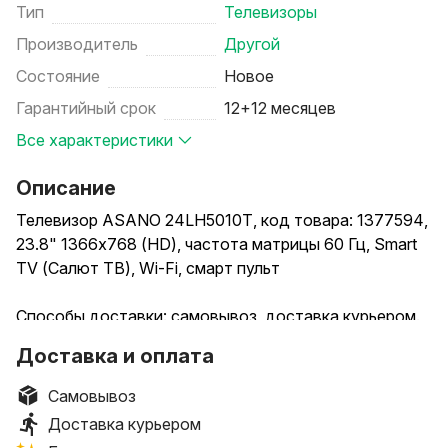
Тип
Телевизоры
Производитель
Другой
Состояние
Новое
Гарантийный срок
12+12 месяцев
Все характеристики
Описание
Телевизор ASANO 24LH5010T, код товара: 1377594,
23.8" 1366x768 (HD), частота матрицы 60 Гц, Smart
TV (Салют ТВ), Wi-Fi, смарт пульт
Способы доставки: самовывоз, доставка курьером.
Способы оплаты (при получении): наличными,
Доставка и оплата
банковской картой.
Самовывоз
Условия самовывоза: стоимость – бесплатно.
Доставка курьером
Пункты выдачи заказов: