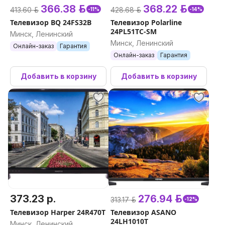
366.38 р.
368.22 р.
413.60 р.
428.68 р.
-11%
-14%
Телевизор BQ 24FS32B
Телевизор Polarline
24PL51TC-SM
Минск, Ленинский
Минск, Ленинский
Онлайн-заказ
Гарантия
Онлайн-заказ
Гарантия
Добавить в корзину
Добавить в корзину
373.23 р.
276.94 р.
313.17 р.
-12%
Телевизор Harper 24R470T
Телевизор ASANO
24LH1010T
Минск, Ленинский