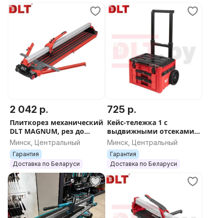
Посадочное отверстие: 5мм Толщина резца: 6мм
Габариты упаковки: 2305*250*310мм. Вес: 34кг.
2 042 р.
725 р.
Плиткорез механический
Кейс-тележка 1 с
DLT MAGNUM, рез до
выдвижными отсеками
1600мм, арт.5051
2+1 для системы
Минск, Центральный
Минск, Центральный
хранения инструментов
Гарантия
Гарантия
DLT серия RED PRO, арт.40
Доставка по Беларуси
Доставка по Беларуси