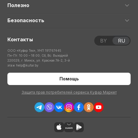
Полезно
Безопасность
Контакты
BY
RU
ООО «Куфар Тех», УНП 191767445
Пн-Пт: 10:00 – 18:00; Сб, Вс: Выходной
220029, г. Минск, ул. Красная 7А-2, 3-й
этаж
help@kufar.by
Помощь
Защита прав потребителей сервиса Куфар Маркет