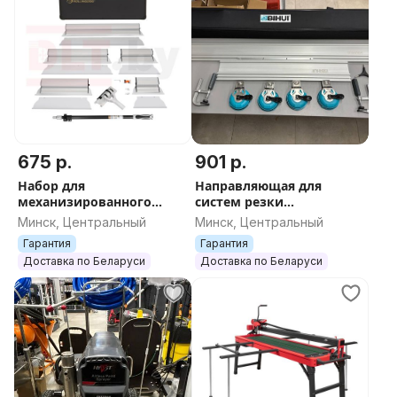
675 р.
901 р.
Набор для
Направляющая для
механизированного
систем резки
нанесения шпаклевки 1
широкоформатной
Минск, Центральный
Минск, Центральный
Rollingdog, серия Elite,
плиты BIHUI, арт.LFRS
Гарантия
Гарантия
арт.50529
Доставка по Беларуси
Доставка по Беларуси