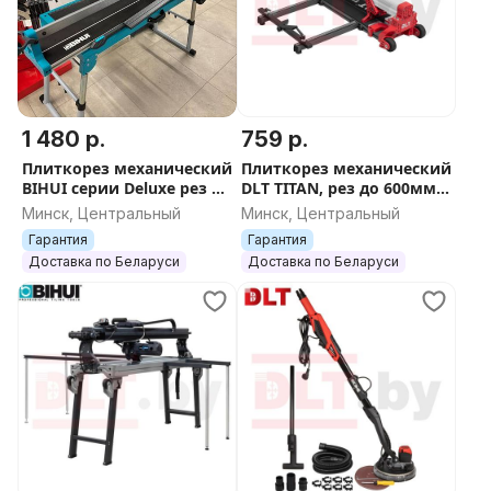
1 480 р.
759 р.
Плиткорез механический
Плиткорез механический
BIHUI серии Deluxe рез до
DLT TITAN, рез до 600мм,
1600 мм, арт.TCD1600
арт.4596
Минск, Центральный
Минск, Центральный
Гарантия
Гарантия
Доставка по Беларуси
Доставка по Беларуси