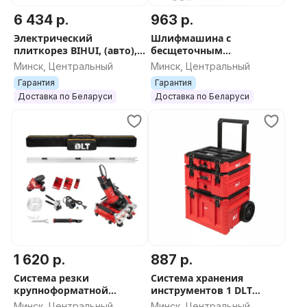
6 434 р.
963 р.
Электрический
Шлифмашина с
плиткорез BIHUI, (авто),
бесщеточным
рез до 1800мм,
двигателем DLT GrandFlex
Минск, Центральный
Минск, Центральный
арт.TCSA1800
V31 (R7231), арт.0584
Гарантия
Гарантия
Доставка по Беларуси
Доставка по Беларуси
1 620 р.
887 р.
Система резки
Система хранения
крупноформатной
инструментов 1 DLT
плитки DLT Slim Cutter
серия RED PRO, арт.4050
Минск, Центральный
Минск, Центральный