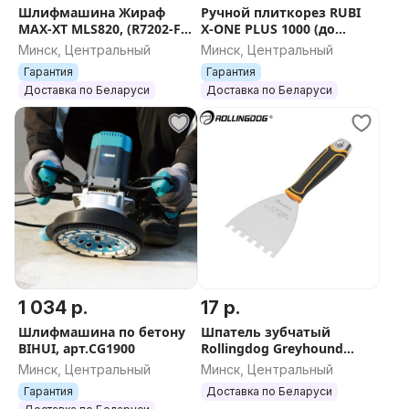
Шлифмашина Жираф
Ручной плиткорез RUBI
MAX-XT MLS820, (R7202-F),
X-ONE PLUS 1000 (до
арт. 3339
1000мм), арт.15906
Минск, Центральный
Минск, Центральный
Гарантия
Гарантия
Доставка по Беларуси
Доставка по Беларуси
1 034 р.
17 р.
Шлифмашина по бетону
Шпатель зубчатый
BIHUI, арт.CG1900
Rollingdog Greyhound
100мм, зуб 8мм,
Минск, Центральный
Минск, Центральный
арт.50643
Гарантия
Доставка по Беларуси