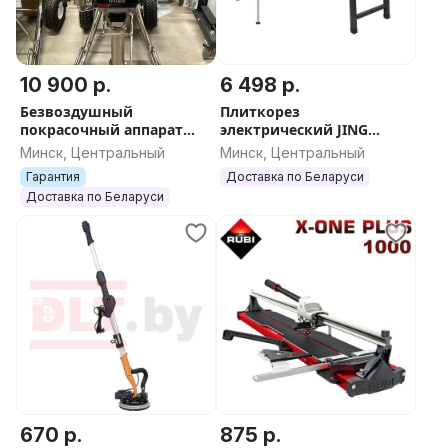
10 900 р.
6 498 р.
Безвоздушный
Плиткорез
покрасочный аппарат
электрический JING
HYVST EPT 7300, арт.3410
9201A-1800мм, версия 2.0,
Минск, Центральный
Минск, Центральный
арт.4383
Гарантия
Доставка по Беларуси
Доставка по Беларуси
670 р.
875 р.