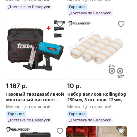
MAX-Plus 1.5м, арт.3587
Доставка по Беларуси
Гарантия
(3609+1325)
Доставка по Беларуси
1 167 р.
10 р.
Газовый гвоздезабивной
Набор валиков Rollingdog
монтажный пистолет
230мм, 3 шт, ворс 12мм,
Toua GSN50С, арт.1392
для каркаса 38мм,
Минск, Центральный
Минск, Центральный
полиэстер, арт.00394
Гарантия
Гарантия
Доставка по Беларуси
Доставка по Беларуси