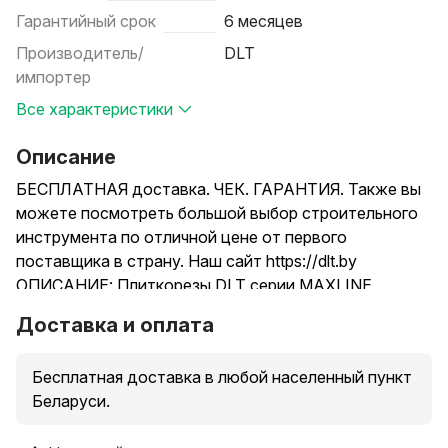
Гарантийный срок
6 месяцев
Производитель/
DLT
импортер
Все характеристики
Описание
БЕСПЛАТНАЯ доставка. ЧЕК. ГАРАНТИЯ. Также вы
можете посмотреть большой выбор строительного
инструмента по отличной цене от первого
поставщика в страну. Наш сайт https://dlt.by
ОПИСАНИЕ: Плиткорезы DLT серии MAXLINE
предназначены для точной прямой и диагональной
Доставка и оплата
резки любого типа керамической плитки, в том числе
и крупноформатного керамогранита. Плиткорезы
Бесплатная доставка в любой населенный пункт
рассчитаны для профессионального и интенсивного
Беларуси.
использования. DLT MAXLINE чрезвычайно мощные,
они развивают разделяющее усилие до 1000кг,