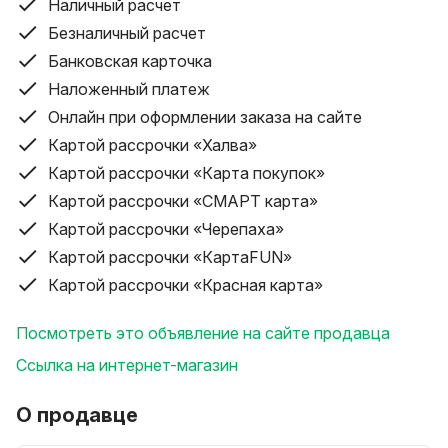
вследствие чего плиткорез позволяет разрезать
Наличный расчет
наиболее трудные для резки материалы, с
Безналичный расчет
приложением минимального усилия и обеспечивая
Банковская карточка
высокую точность. Профессиональные плиткорезы
Наложенный платеж
DLT серии MAXLINE справляются практически с
Онлайн при оформлении заказа на сайте
любой плиткой, которая режется и ломается
Картой рассрочки «Халва»
ручными плиткорезами, в том числе и с
крупногабаритным керамогранитом, мозаикой,
Картой рассрочки «Карта покупок»
кафелем и глазурованным грес. Режет и ломает
Картой рассрочки «СМАРТ карта»
керамогранит толщиной до 20мм. Отличительная
Картой рассрочки «Черепаха»
характеристика плиткорезов DLT MAXLINE - особое,
Картой рассрочки «КартаFUN»
устройство направляющей каретки, которая
Картой рассрочки «Красная карта»
охватывает монорельс с четырех сторон и
передвигается посредствам
Посмотреть это объявление на сайте продавца
шарикоподшипникового механизма который
состоит их 24 подшипников, что исключает люфты и
Ссылка на интернет-магазин
обеспечивает очень высокую плавность хода.
Разделитель плиткорезов DLT MAXLINE оснащён
О продавце
системой магнитной фиксации лапки разлома, что