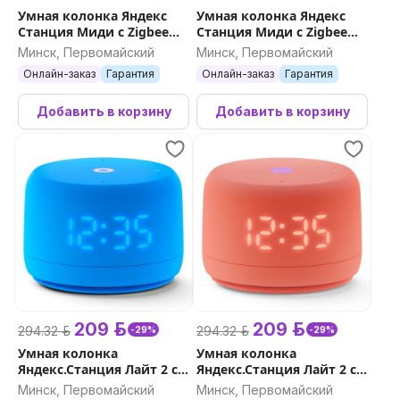
Умная колонка Яндекс
Умная колонка Яндекс
Станция Миди с Zigbee
Станция Миди с Zigbee
(черный)
(изумрудный)
Минск, Первомайский
Минск, Первомайский
Онлайн-заказ
Гарантия
Онлайн-заказ
Гарантия
Добавить в корзину
Добавить в корзину
209 р.
209 р.
294.32 р.
294.32 р.
-29%
-29%
Умная колонка
Умная колонка
Яндекс.Станция Лайт 2 с
Яндекс.Станция Лайт 2 с
часами (синий)
часами (коралловый)
Минск, Первомайский
Минск, Первомайский