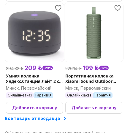
209 р.
199 р.
294.32 р.
226.14 р.
-29%
-12%
Умная колонка
Портативная колонка
Яндекс.Станция Лайт 2 с
Xiaomi Sound Outdoor
часами (графитовый)
(зеленый)
Минск, Первомайский
Минск, Первомайский
Онлайн-заказ
Гарантия
Онлайн-заказ
Гарантия
Добавить в корзину
Добавить в корзину
Все товары от продавца
Kufar не несет ответственности за предлагаемый товар.