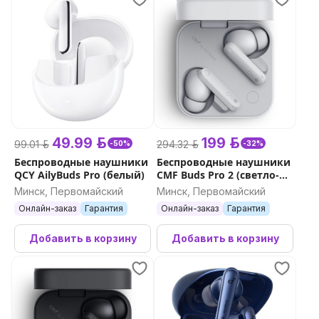
49.99 р.
199 р.
99.01 р.
294.32 р.
-50%
-32%
Беспроводные наушники
Беспроводные наушники
QCY AilyBuds Pro (белый)
CMF Buds Pro 2 (светло-
серый)
Минск, Первомайский
Минск, Первомайский
Онлайн-заказ
Гарантия
Онлайн-заказ
Гарантия
Добавить в корзину
Добавить в корзину