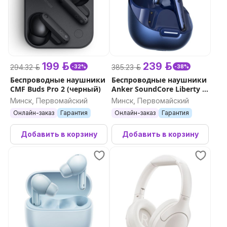
199 р.
239 р.
294.32 р.
385.23 р.
-32%
-38%
Беспроводные наушники
Беспроводные наушники
CMF Buds Pro 2 (черный)
Anker SoundCore Liberty 4
NC (синий)
Минск, Первомайский
Минск, Первомайский
Онлайн-заказ
Гарантия
Онлайн-заказ
Гарантия
Добавить в корзину
Добавить в корзину