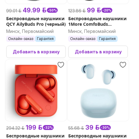
49.99 р.
99 р.
99.01 р.
123.86 р.
-50%
-20%
Беспроводные наушники
Беспроводные наушники
QCY AilyBuds Pro (черный)
1More ComfoBuds
(черный)
Минск, Первомайский
Минск, Первомайский
Онлайн-заказ
Гарантия
Онлайн-заказ
Гарантия
Добавить в корзину
Добавить в корзину
199 р.
39 р.
294.32 р.
55.68 р.
-32%
-30%
Беспроводные наушники
Беспроводные наушники