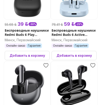
39 р.
59 р.
55.68 р.
78.41 р.
-30%
-25%
Беспроводные наушники
Беспроводные наушники
Redmi Buds 6 Play
Redmi Buds 6 Active
(черный)
(голубой)
Минск, Первомайский
Минск, Первомайский
Онлайн-заказ
Гарантия
Онлайн-заказ
Гарантия
Добавить в корзину
Добавить в корзину