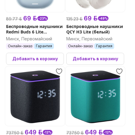
69 р.
69 р.
89.77 р.
135.23 р.
-23%
-49%
Беспроводные наушники
Беспроводные наушники
Redmi Buds 6 Lite
QCY H3 Lite (белый)
(голубой)
Минск, Первомайский
Минск, Первомайский
Онлайн-заказ
Гарантия
Онлайн-заказ
Гарантия
Добавить в корзину
Добавить в корзину
649 р.
649 р.
737.50 р.
737.50 р.
-12%
-12%