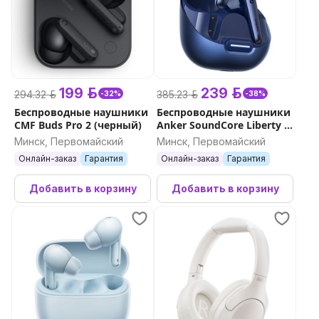
199 р.
239 р.
294.32 р.
385.23 р.
-32%
-38%
Беспроводные наушники
Беспроводные наушники
CMF Buds Pro 2 (черный)
Anker SoundCore Liberty 4
NC (синий)
Минск, Первомайский
Минск, Первомайский
Онлайн-заказ
Гарантия
Онлайн-заказ
Гарантия
Добавить в корзину
Добавить в корзину