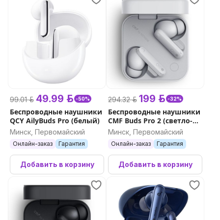
49.99 р.
199 р.
99.01 р.
294.32 р.
-50%
-32%
Беспроводные наушники
Беспроводные наушники
QCY AilyBuds Pro (белый)
CMF Buds Pro 2 (светло-
серый)
Минск, Первомайский
Минск, Первомайский
Онлайн-заказ
Гарантия
Онлайн-заказ
Гарантия
Добавить в корзину
Добавить в корзину