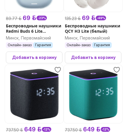
69 р.
69 р.
89.77 р.
135.23 р.
-23%
-49%
Беспроводные наушники
Беспроводные наушники
Redmi Buds 6 Lite
QCY H3 Lite (белый)
(голубой)
Минск, Первомайский
Минск, Первомайский
Онлайн-заказ
Гарантия
Онлайн-заказ
Гарантия
Добавить в корзину
Добавить в корзину
649 р.
649 р.
737.50 р.
737.50 р.
-12%
-12%