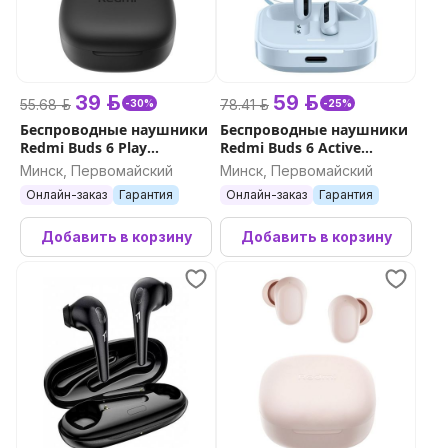
39 р.
59 р.
55.68 р.
78.41 р.
-30%
-25%
Беспроводные наушники
Беспроводные наушники
Redmi Buds 6 Play
Redmi Buds 6 Active
(черный)
(голубой)
Минск, Первомайский
Минск, Первомайский
Онлайн-заказ
Гарантия
Онлайн-заказ
Гарантия
Добавить в корзину
Добавить в корзину