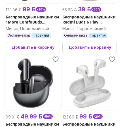
99 р.
39 р.
123.86 р.
55.68 р.
-20%
-30%
Беспроводные наушники
Беспроводные наушники
1More ComfoBuds
Redmi Buds 6 Play
(черный)
(розовый)
Минск, Первомайский
Минск, Первомайский
Онлайн-заказ
Гарантия
Онлайн-заказ
Гарантия
Добавить в корзину
Добавить в корзину
49.99 р.
99 р.
99.01 р.
123.86 р.
-50%
-20%
Беспроводные наушники
Беспроводные наушники