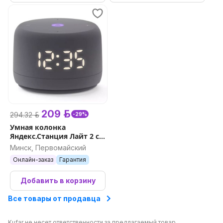
209 р.
294.32 р.
-29%
Умная колонка
Яндекс.Станция Лайт 2 с
часами (графитовый)
Минск, Первомайский
Онлайн-заказ
Гарантия
Добавить в корзину
Все товары от продавца
Kufar не несет ответственности за предлагаемый товар.