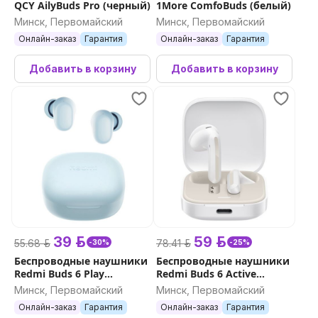
QCY AilyBuds Pro (черный)
1More ComfoBuds (белый)
Минск, Первомайский
Минск, Первомайский
Онлайн-заказ
Гарантия
Онлайн-заказ
Гарантия
Добавить в корзину
Добавить в корзину
39 р.
59 р.
55.68 р.
78.41 р.
-30%
-25%
Беспроводные наушники
Беспроводные наушники
Redmi Buds 6 Play
Redmi Buds 6 Active
(голубой)
(белый)
Минск, Первомайский
Минск, Первомайский
Онлайн-заказ
Гарантия
Онлайн-заказ
Гарантия