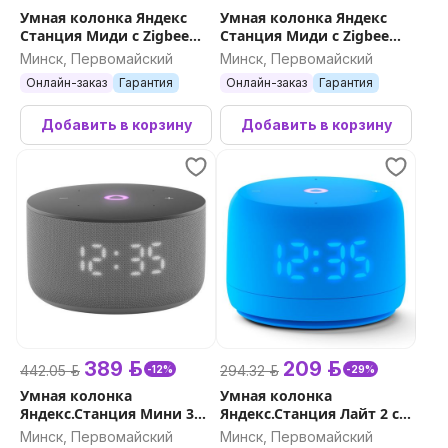
Умная колонка Яндекс
Умная колонка Яндекс
Станция Миди с Zigbee
Станция Миди с Zigbee
(черный)
(изумрудный)
Минск, Первомайский
Минск, Первомайский
Онлайн-заказ
Гарантия
Онлайн-заказ
Гарантия
Добавить в корзину
Добавить в корзину
389 р.
209 р.
442.05 р.
294.32 р.
-12%
-29%
Умная колонка
Умная колонка
Яндекс.Станция Мини 3
Яндекс.Станция Лайт 2 с
(серый)
часами (синий)
Минск, Первомайский
Минск, Первомайский