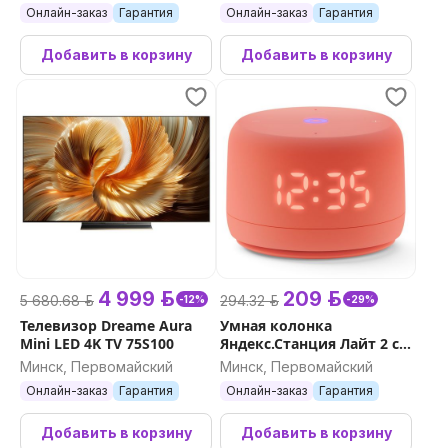
Онлайн-заказ
Гарантия
Онлайн-заказ
Гарантия
Добавить в корзину
Добавить в корзину
4 999 р.
209 р.
5 680.68 р.
294.32 р.
-12%
-29%
Телевизор Dreame Aura
Умная колонка
Mini LED 4K TV 75S100
Яндекс.Станция Лайт 2 с
часами (коралловый)
Минск, Первомайский
Минск, Первомайский
Онлайн-заказ
Гарантия
Онлайн-заказ
Гарантия
Добавить в корзину
Добавить в корзину