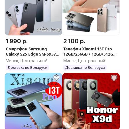
1 990 р.
2 100 р.
Смартфон Samsung
Телефон Xiaomi 15T Pro
Galaxy S25 Edge SM-S937B
12GB/256GB / 12GB/512GB /
12GB/512GB/12GB/256GB
12GB/1TB
Минск, Центральный
Минск, Центральный
Доставка по Беларуси
Доставка по Беларуси