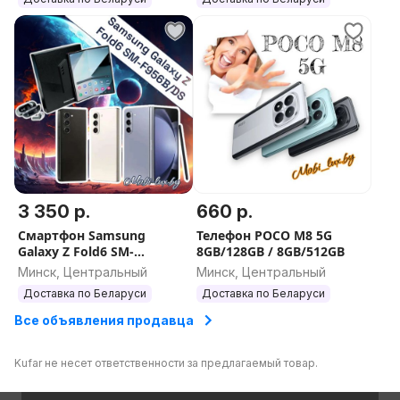
3 350 р.
660 р.
Смартфон Samsung
Телефон POCO M8 5G
Galaxy Z Fold6 SM-
8GB/128GB / 8GB/512GB
F956B/DS 12/256Gb /
Минск, Центральный
Минск, Центральный
12/512Gb / 12/1Tb
Доставка по Беларуси
Доставка по Беларуси
Все объявления продавца
Kufar не несет ответственности за предлагаемый товар.