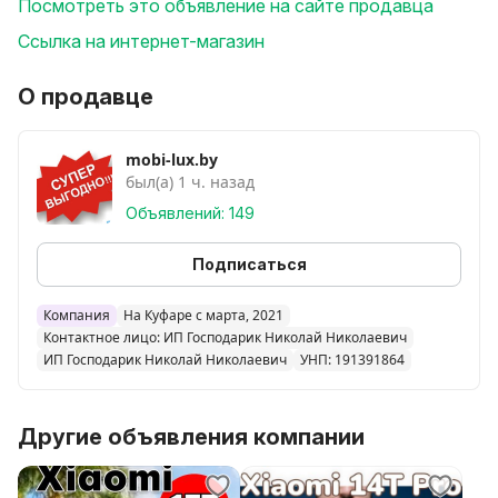
Посмотреть это объявление на сайте продавца
Для быстрого оформления заказа, напишите
@mobiluxby или позвоните сообщите модель, объём
Ссылка на интернет-магазин
памяти, цвет, номер телефона и адрес доставки.
Забрать заказ можно самостоятельно, только после
О продавце
подтверждения и предварительного согласования
времени выдачи.
mobi-lux.by
был(а) 1 ч. назад
Смартфон Xiaomi MIX Flip международная версия
Объявлений: 149
Объем памяти: 12GB/512GB
Цвета: черный, фиолетовый.
Подписаться
Гaрантия качества и подлинности товар Новый
Компания
На Куфаре с марта, 2021
Оригинальный Запечатанный заводскими пломбами
Контактное лицо: ИП Господарик Николай Николаевич
Xiaomi Не активированный с гарантией
ИП Господарик Николай Николаевич
УНП: 191391864
производителя
Другие объявления компании
Гарантия - 1 год, и 24 месяца сервисного
обслуживания в специализированном сервисном
центре