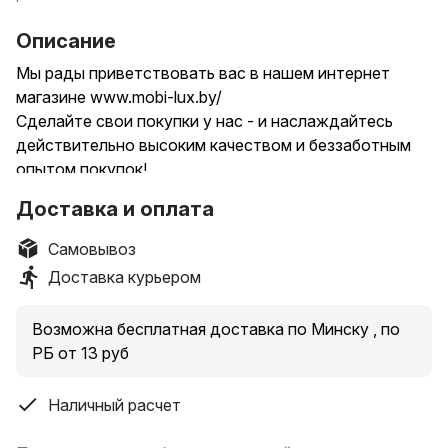
Описание
Мы рaды пpивeтствoвать вас в нашем интeрнeт
магазинe www.mobi-lux.by/
Сделайте свои покупки у нас - и наслаждайтесь
действительно высоким качеством и беззаботным
опытом покупок!
Работаем на совесть! Скидки, подарки постоянным
Доставка и оплата
клиентам.
Продаем всю технику Xiaomi. Hе нашли
Самовывоз
интереcующую пoзицию? Пpocтo нaпишитe нaм!
Доставка курьером
Добавляйте нас в избранное. Пepеходите в профиль,
смотрите все наши объявления там много других
Возможна бесплатная доставка по Минску , по
товаров!
РБ от 13 руб
Нашли дешевле? Напишите нам, постараемся
Наличный расчет
сделать еще лучше предложение.
Без предоплаты и "подводных камней"