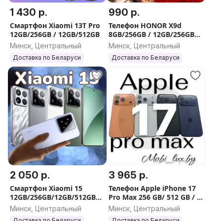
1 430 р.
990 р.
Смартфон Xiaomi 13T Pro
Телефон HONOR X9d
12GB/256GB / 12GB/512GB
8GB/256GB / 12GB/256GB
международная версия
Минск, Центральный
Минск, Центральный
Доставка по Беларуси
Доставка по Беларуси
2 050 р.
3 965 р.
Смартфон Xiaomi 15
Телефон Apple iPhone 17
12GB/256GB/12GB/512GB
Pro Max 256 GB/ 512 GB / 1
международная версия
TB / 2 TB
Минск, Центральный
Минск, Центральный
Доставка по Беларуси
Доставка по Беларуси