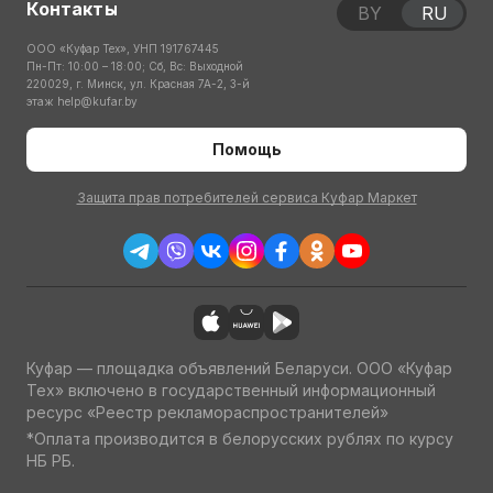
Контакты
BY
RU
ООО «Куфар Тех», УНП 191767445
Пн-Пт: 10:00 – 18:00; Сб, Вс: Выходной
220029, г. Минск, ул. Красная 7А-2, 3-й
этаж
help@kufar.by
Помощь
Защита прав потребителей сервиса Куфар Маркет
Куфар — площадка объявлений Беларуси. ООО «Куфар
Тех» включено в государственный информационный
ресурс «Реестр рекламораспространителей»
*Оплата производится в белорусских рублях по курсу
НБ РБ.