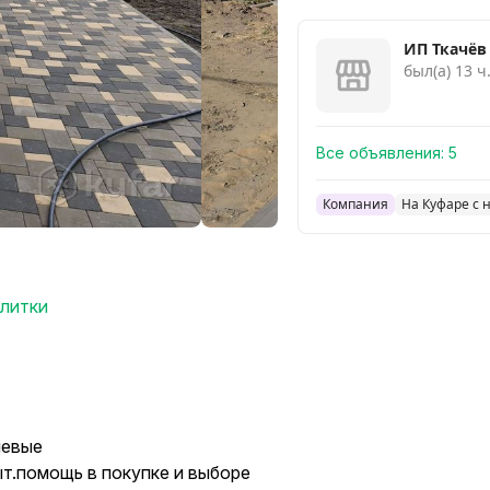
ИП Ткачёв 
был(а) 13 ч
Все объявления:
5
Компания
На Куфаре с 
плитки
невые
т.помощь в покупке и выборе