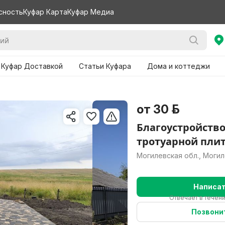
сность
Куфар Карта
Куфар Медиа
 Куфар Доставкой
Статьи Куфара
Дома и коттеджи
от 30 р.
Благоустройств
тротуарной пли
Могилевская обл., Моги
Написа
Отвечает в течен
Позвони