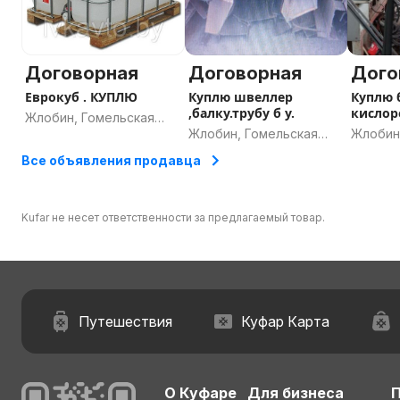
Договорная
Договорная
Дого
Еврокуб . КУПЛЮ
Куплю швеллер
Куплю 
,балку.трубу б у.
кислор
Жлобин, Гомельская
углеки
Жлобин, Гомельская
Жлобин
область
область
област
Все объявления продавца
Kufar не несет ответственности за предлагаемый товар.
Путешествия
Куфар Карта
О Куфаре
Для бизнеса