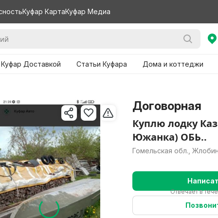
сность
Куфар Карта
Куфар Медиа
 Куфар Доставкой
Статьи Куфара
Дома и коттеджи
Договорная
Куплю лодку Каз
Южанка) ОБЬ..
Гомельская обл., Жлоби
Написа
Отвечает в теч
Позвони