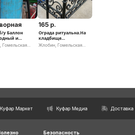
ворная
165 р.
б/у Баллон
Ограда ритуальна.На
одный и
кладбище
слотный. 100
Дешёво.Разные
, Гомельская
Жлобин, Гомельская
модели.
ь
область
Куфар Маркет
Куфар Медиа
Доставка
Полезно
Безопасность