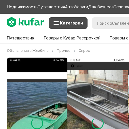
Недвижимость
Путешествия
Авто
Услуги
Для бизнеса
Безопа
Категории
Путешествия
Товары с Куфар Рассрочкой
Товары с
Объявления в Жлобине
Прочее
Спрос