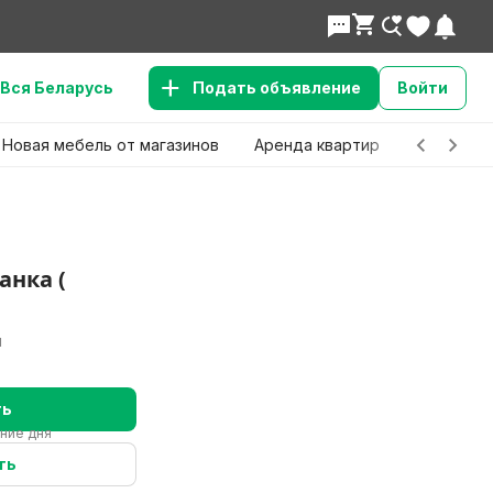
Вся Беларусь
Подать объявление
Войти
Новая мебель от магазинов
Аренда квартир
Детские 
анка (
н
ть
ение дня
ть