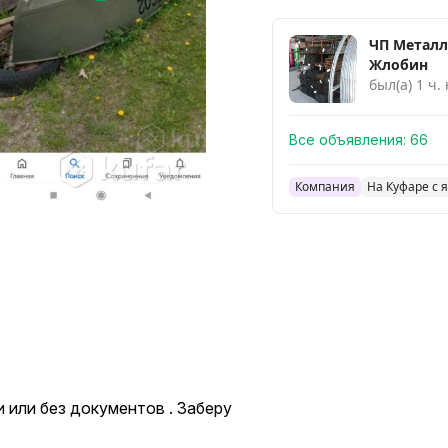
ЧП Металл
Жлобин
был(а) 1 ч.
Все объявления:
66
Компания
На Куфаре с 
 или без документов . Заберу