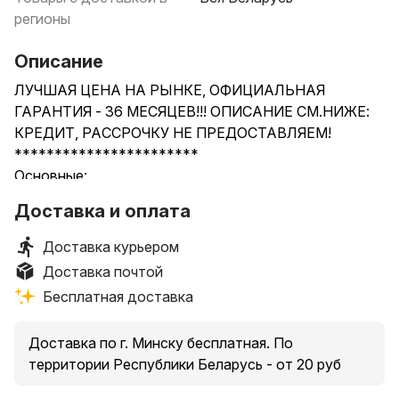
регионы
Описание
ЛУЧШАЯ ЦЕНА НА РЫНКЕ, ОФИЦИАЛЬНАЯ
ГАРАНТИЯ - 36 МЕСЯЦЕВ!!! ОПИСАНИЕ СМ.НИЖЕ:
КРЕДИТ, РАССРОЧКУ НЕ ПРЕДОСТАВЛЯЕМ!
***********************
Основные:
Тип - кухонный комбайн
Доставка и оплата
Функции - взбивание, смешивание, замешивание
дрожжевого теста
Доставка курьером
Мощность - 800 Вт
Доставка почтой
Регулировка скорости - 6
Бесплатная доставка
Объем чаши - 5 л
Материал чаши - металл
Доставка по г. Минску бесплатная. По
Материал корпуса - пластик
территории Республики Беларусь - от 20 руб
Цвет корпуса - нержавеющая сталь, серый
______