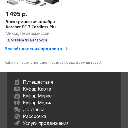
1 495 р.
Электрическая швабра
Karcher FC 7 Cordless Plus
Stone 1.055-716.0
Минск, Первомайский
Доставка по Беларуси
Все объявления продавца
Kufar не несет ответственности за предлагаемый товар.
Путешествия
Куфар Карта
Куфар Маркет
Куфар Медиа
Доставка
Рассрочка
Услуги продвижения