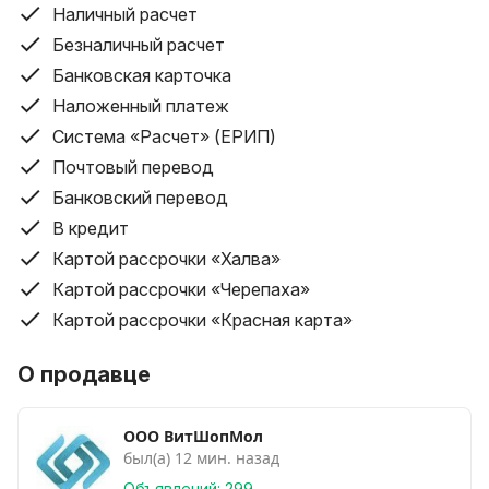
Функциональные особенности:
Наличный расчет
Импульсный режим
Безналичный расчет
Таймер
Банковская карточка
______
Наложенный платеж
Комплектация:
Система «Расчет» (ЕРИП)
Насадки для смешивания - 1
Почтовый перевод
Насадка для теста - 1
Насадка-венчик - 1
Банковский перевод
Защитная крышка на чашу
В кредит
Полная комплектация:
Картой рассрочки «Халва»
комбайн, чаша, двойной венчик, двойная насадка для
Картой рассрочки «Черепаха»
замешивания теста, двойная насадка для
Картой рассрочки «Красная карта»
смешивания, крышка на чашу
______
О продавце
ДОСТАВКА:
По Минску - БЕСПЛАТНО
По РБ - от 20 рублей
ООО ВитШопМол
был(а) 12 мин. назад
Объявлений: 299