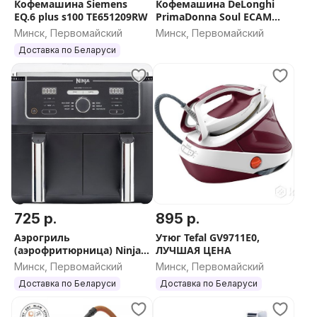
Кофемашина Siemens
Кофемашина DeLonghi
EQ.6 plus s100 TE651209RW
PrimaDonna Soul ECAM
610.74. MB
Минск, Первомайский
Минск, Первомайский
Доставка по Беларуси
725 р.
895 р.
Аэрогриль
Утюг Tefal GV9711E0,
(аэрофритюрница) Ninja
ЛУЧШАЯ ЦЕНА
AF400EU
Минск, Первомайский
Минск, Первомайский
Доставка по Беларуси
Доставка по Беларуси