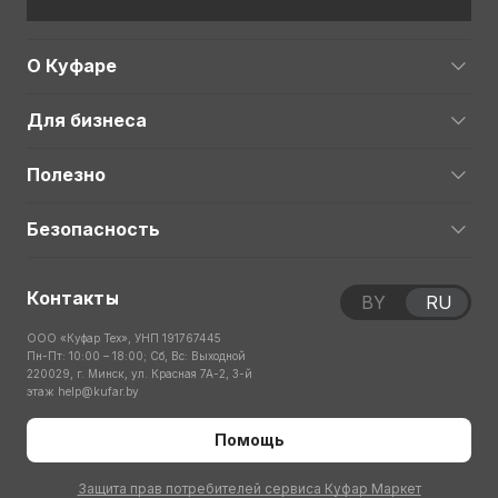
О Куфаре
Для бизнеса
Полезно
Безопасность
Контакты
BY
RU
ООО «Куфар Тех», УНП 191767445
Пн-Пт: 10:00 – 18:00; Сб, Вс: Выходной
220029, г. Минск, ул. Красная 7А-2, 3-й
этаж
help@kufar.by
Помощь
Защита прав потребителей сервиса Куфар Маркет