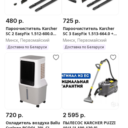
480 р.
725 р.
Пароочиститель Karcher
Пароочиститель Karcher
SC 2 EasyFix 1.512-600.0
SC 3 EasyFix 1.513-664.0 +
(ГАРАНТИЯ 12 мес)
насадка для окон
Минск, Первомайский
Минск, Первомайский
Доставка по Беларуси
Доставка по Беларуси
720 р.
2 595 р.
Охладитель воздуха Ballu
ПЫЛЕСОС KARCHER PUZZI
Cyclone BCOOL-30L CL
10/1 [1.100-130.0]