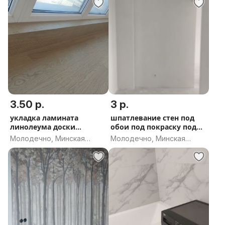
3.50 р.
3 р.
укладка ламината
шпатлевание стен под
линолеума доски
обои под покраску под
ковролина
декор
Молодечно, Минская
Молодечно, Минская
область
область