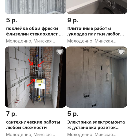
5 р.
9 р.
поклейка обои фрески
Плиточные работы
флизелин стеклохолст и
,укладка плитки любого
тд
формата
Молодечно, Минская
Молодечно, Минская
область
область
7 р.
5 р.
сантехнические работы
Электрика,электромонта
любой сложности
ж ,установка розеток
,люстр
Молодечно, Минская
Молодечно, Минская