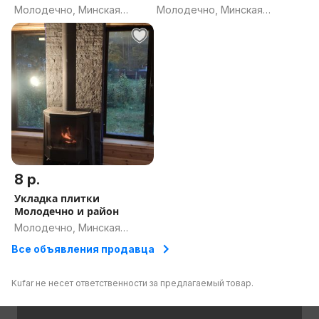
отделка
мозайкой
Молодечно, Минская
Молодечно, Минская
область
область
8 р.
Укладка плитки
Молодечно и район
Молодечно, Минская
область
Все объявления продавца
Kufar не несет ответственности за предлагаемый товар.