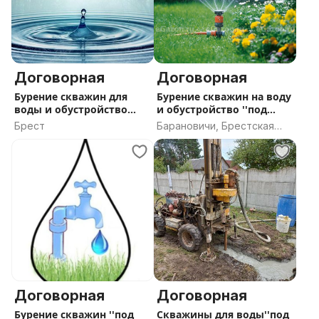
Договорная
Договорная
Бурение скважин для
Бурение скважин на воду
воды и обустройство
и обустройство ''под
''под ключ
ключ'
Брест
Барановичи, Брестская
область
Договорная
Договорная
Бурение скважин ''под
Скважины для воды''под