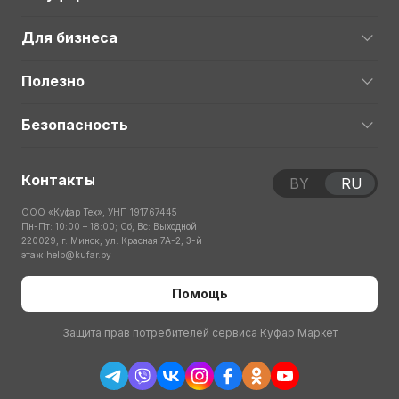
Для бизнеса
Полезно
Безопасность
Контакты
BY
RU
ООО «Куфар Тех», УНП 191767445
Пн-Пт: 10:00 – 18:00; Сб, Вс: Выходной
220029, г. Минск, ул. Красная 7А-2, 3-й
этаж
help@kufar.by
Помощь
Защита прав потребителей сервиса Куфар Маркет