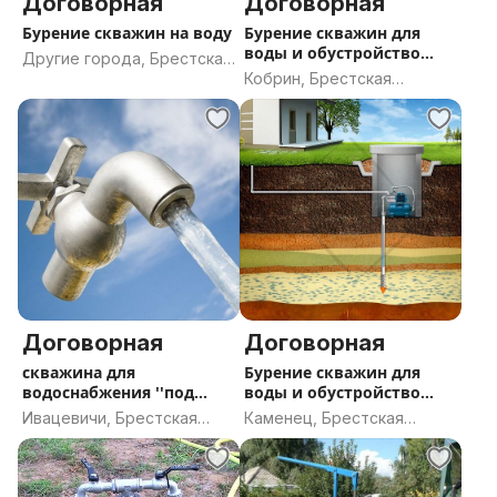
Договорная
Договорная
Бурение скважин на воду
Бурение скважин для
воды и обустройство
Другие города, Брестская
''под ключ
Кобрин, Брестская
область
область
Договорная
Договорная
скважина для
Бурение скважин для
водоснабжения ''под
воды и обустройство
ключ''
''под ключ
Ивацевичи, Брестская
Каменец, Брестская
область
область