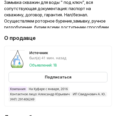
Замывка скважин для воды " под ключ", вся
сопутствующая документация: паспорт на
скважину, договор, гарантия. Нал/безнал.
Осуществляем роторное бурение,замывку, ручное
гидробурение, бурим всеми доступными способами
индивидуально под каждую скважину, диаметр 32,
О продавце
50, 90, 125мм. Обслуживаем Брестскую, Минскую и
Гродненскую области. Полное обустройство подачи
воды из скважины. Установка кессона. Прокладка и
Источник
был(а) 41 мин. назад
утепление трубопровода от скважины до насосной
станции, либо от погружного насоса до источников
Объявлений: 18
водоразбора. Подключение и обслуживание
поверхностных(гидрофоров) и погружных насосов,
Подписаться
установка автоматики и гидробака, разводка воды
от насоса до водоразборных приборов(умывальник,
Компания
На Куфаре с января, 2016
Контактное лицо: Александр Юрьевич
ИП Свидунович А. Ю.
душ, стиралка и т. д. ) Бурение скважин под
УНП: 291406249
геотермальное отопление с тепловыми насосами.
Горизонтальное бурение, безтраншейная проходка
под дорогой для закладки гильзы под электрику.