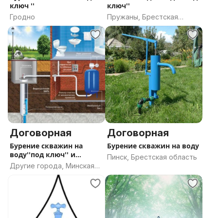
ключ ''
ключ''
Гродно
Пружаны, Брестская
область
Договорная
Договорная
Бурение скважин на
Бурение скважин на воду
воду''под ключ'' и
Пинск, Брестская область
обустройство
Другие города, Минская
область