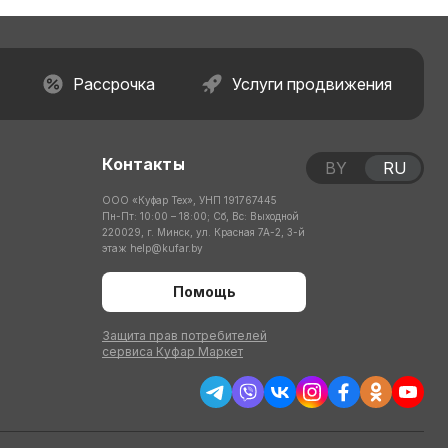
Рассрочка
Услуги продвижения
Контакты
BY
RU
ООО «Куфар Тех», УНП 191767445
Пн-Пт: 10:00 – 18:00; Сб, Вс: Выходной
220029, г. Минск, ул. Красная 7А-2, 3-й
этаж
help@kufar.by
Помощь
Защита прав потребителей
сервиса Куфар Маркет