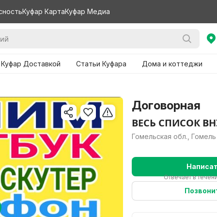
сность
Куфар Карта
Куфар Медиа
 Куфар Доставкой
Статьи Куфара
Дома и коттеджи
Договорная
ВЕСЬ СПИСОК В
Гомельская обл., Гомель
Написа
Отвечает в течени
Позвони