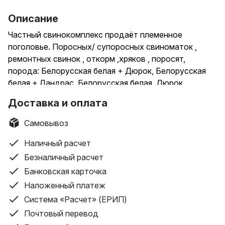
Описание
Частный свинокомплекс продаёт племенное
поголовье. Поросных/ супоросных свиноматок ,
ремонтных свинок , откорм ,хряков , поросят,
порода: Белорусская белая + Дюрок, Белорусская
белая + Ландрас, Белорусская белая, Дюрок ,
Ландрас, Йорк Шир. Также есть гибриды Ф1. Все
Доставка и оплата
ветеринарные мероприятия проводятся
ветеринарным врачом . Производится
Самовывоз
искусственное покрытие ( оплодотворение )
семенем производства РУЦП Минского
Наличный расчет
племпредприятия. Состоим реестре . Полный пакет
Безналичный расчет
документов ( ветереное свидетельство , ТТН,
Банковская карточка
список прививок ) Вес поголовья от 10-180кг. Всё
Наложенный платеж
поголовье свинней кормиться комбикормом
Система «Расчет» (ЕРИП)
производства ЗАО «Экомол Агро».
Почтовый перевод
Свиньи очень энергичные с хорошим привесом.