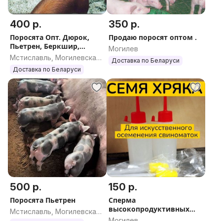
400 р.
350 р.
Поросята Опт. Дюрок,
Продаю поросят оптом .
Пьетрен, Беркшир,
Могилев
Ландрас а также Гибриды
Мстиславль, Могилевская
Доставка по Беларуси
мясные и сальные
область
Доставка по Беларуси
породы.
500 р.
150 р.
Поросята Пьетрен
Сперма
высокопродуктивных
Мстиславль, Могилевская
,элитных ,племенных,
Могилев