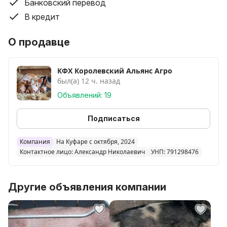
Предварительная запись! Не упустите возможность
Банковский перевод
приобрести отличных свиней , которые будут Вас
В кредит
радовать отличным привесом. Комплекс находится
Мстиславский р-н , д. Подлужье. Цена на поросят
О продавце
указана за 1 шт весом до 15 кг.
КФХ Королевский Альянс Агро
был(а) 12 ч. назад
Объявлений: 19
Подписаться
Компания
На Куфаре с октября, 2024
Контактное лицо: Александр Николаевич
УНП: 791298476
Другие объявления компании