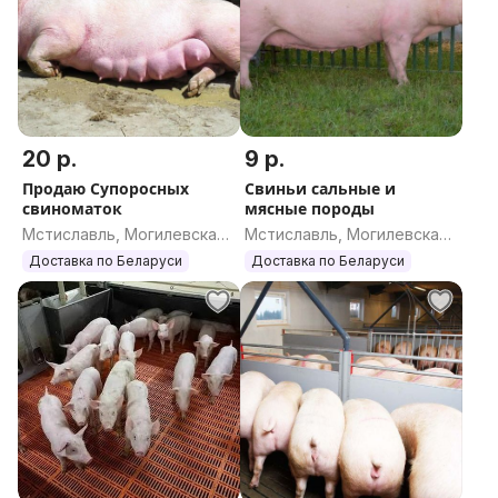
20 р.
9 р.
Продаю Супоросных
Свиньи сальные и
свиноматок
мясные породы
Мстиславль, Могилевская
Мстиславль, Могилевская
область
область
Доставка по Беларуси
Доставка по Беларуси