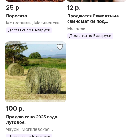
25 р.
12 р.
Поросята
Продаются Ремонтные
свиноматки под
Мстиславль, Могилевская
покрытие
Могилев
область
Доставка по Беларуси
Доставка по Беларуси
100 р.
Продаю сено 2025 года.
Луговое.
Чаусы, Могилевская
область
Доставка по Беларуси