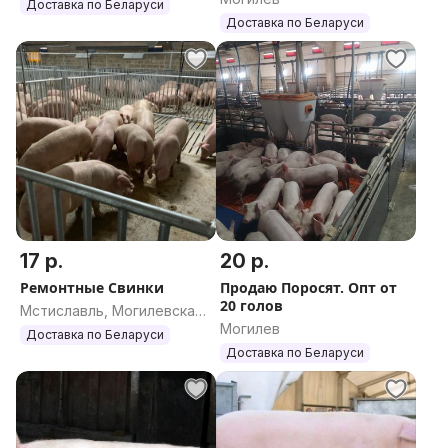
область
Доставка по Беларуси
хряков от производителя
Доставка по Беларуси
Ландрас , Йоркшир
,Дюрок,Пьет
17 р.
20 р.
Ремонтные Свинки
Продаю Поросят. Опт от
20 голов
Мстиславль, Могилевская
Могилев
область
Доставка по Беларуси
Доставка по Беларуси