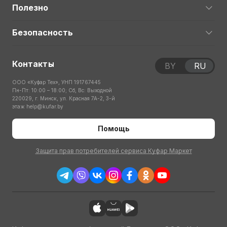
Полезно
Безопасность
Контакты
BY
RU
ООО «Куфар Тех», УНП 191767445
Пн-Пт: 10:00 – 18:00; Сб, Вс: Выходной
220029, г. Минск, ул. Красная 7А-2, 3-й
этаж
help@kufar.by
Помощь
Защита прав потребителей сервиса Куфар Маркет