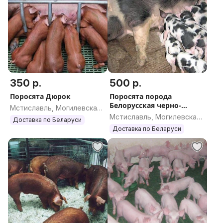
350 р.
500 р.
Поросята Дюрок
Поросята порода
Белорусская черно-
Мстиславль, Могилевская
пестрая
Мстиславль, Могилевская
область
Доставка по Беларуси
область
Доставка по Беларуси