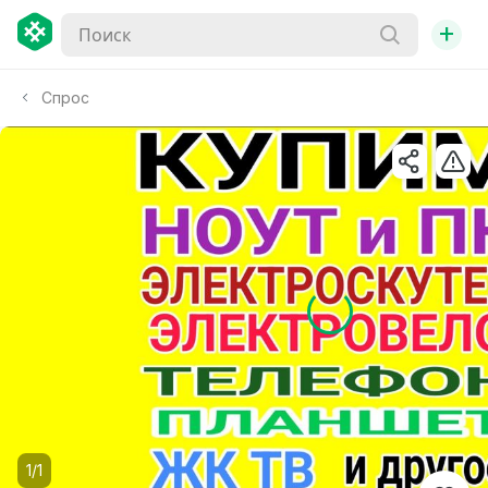
+
Спрос
1/1