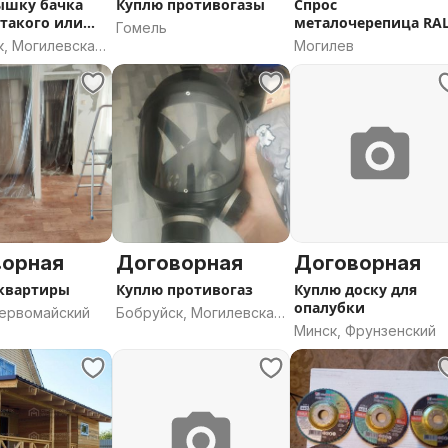
ышку бачка
Куплю противогазы
Спрос
и
металочерепица RA
Гомель
о
6005, зеленый мох
к, Могилевская
Могилев
ворная
Договорная
Договорная
квартиры
Куплю противогаз
Куплю доску для
опалубки
Первомайский
Бобруйск, Могилевская
Минск, Фрунзенский
область