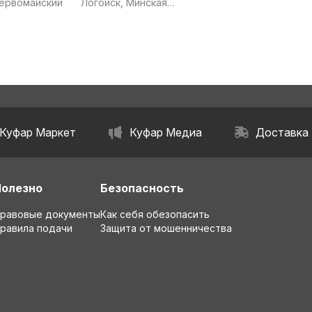
Первомайский
Логойск, Минская
область
Куфар Маркет
Куфар Медиа
Доставка
Полезно
Безопасность
равовые документы
Как себя обезопасить
равила подачи
Защита от мошенничества