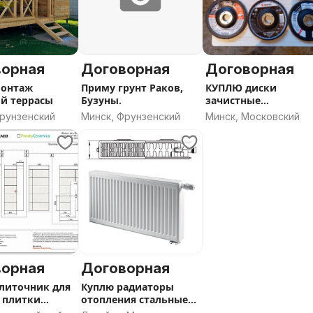
ворная
Договорная
Договорная
монтаж
Приму грунт Раков,
КУПЛЮ диски
й террасы
Бузуны.
зачистные
лепестковые 125мм.
Фрунзенский
Минск, Фрунзенский
Минск, Московский
ворная
Договорная
литочник для
Куплю радиаторы
 плитки
отопления стальные
тип 22.