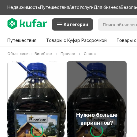
Недвижимость
Путешествия
Авто
Услуги
Для бизнеса
Безопа
Категории
Путешествия
Товары с Куфар Рассрочкой
Товары с
Объявления в Витебске
Прочее
Спрос
Нужно больше
вариантов?