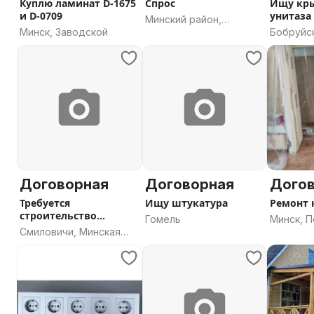
Куплю ламинат D-1675
Спрос
Ищу кр
и D-0709
унитаза такого ил
Минский район,
близког
Минск, Заводской
Бобруйс
Минская область
область
Договорная
Договорная
Дого
Требуется
Ищу штукатура
Ремонт 
строительство
Гомель
Минск, 
парковки 6х8м
Смиловичи, Минская
область