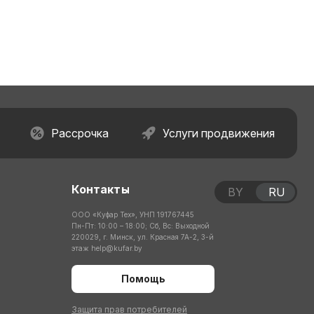
Рассрочка
Услуги продвижения
Контакты
BY
RU
ООО «Куфар Тех», УНП 191767445
Пн-Пт: 10:00 – 18:00; Сб, Вс: Выходной
220029, г. Минск, ул. Красная 7А-2, 3-й
этаж
help@kufar.by
Помощь
Защита прав потребителей