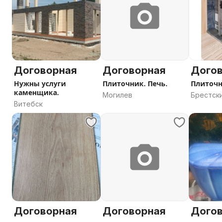
Договорная
Договорная
Дого
Нужны услуги
Плиточник. Печь.
Плиточ
каменщика.
Могилев
Брестски
Витебск
Брестск
Договорная
Договорная
Дого