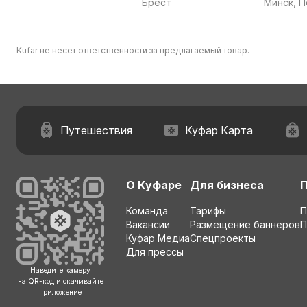
Брест
Минск, 
область
Kufar не несет ответственности за предлагаемый товар.
Путешествия
Куфар Карта
О Куфаре
Для бизнеса
Команда
Тарифы
П
Вакансии
Размещение баннеров
П
Куфар Медиа
Спецпроекты
Для прессы
Наведите камеру
на QR-код и скачивайте
приложение