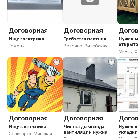
Договорная
Договорная
Дого
Ищу электрика
Требуется плотник
Нужен 
открыто
Гомель
Ветрино, Витебская
Минск, 
область
Договорная
Договорная
Дого
Ищу сантехника
Чистка дымохода
Нужен п
вентиляции нужна
укладки
Солигорск, Минская
60*120