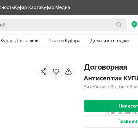
сность
Куфар Карта
Куфар Медиа
 Куфар Доставкой
Статьи Куфара
Дома и коттеджи
Договорная
Антисептик КУ
Витебская обл., Витебск
Написа
Отвечает около 
Позвони