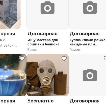
ворная
Договорная
Договорная
ник
Ищу мастера для
Куплю ключи рожко
обшивки балкона
накидные или
й район,
трещеточные
Брест
Гомель
ая область
ворная
Бесплатно
Договорная