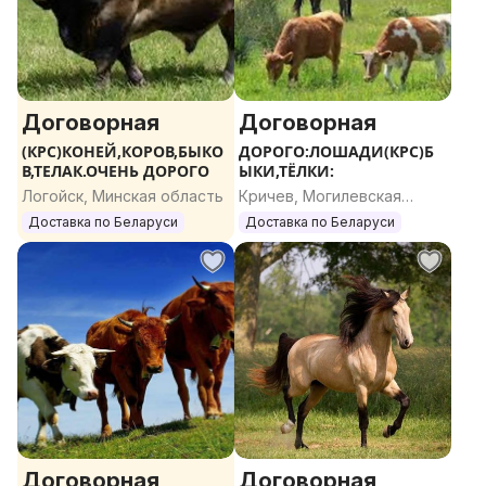
Договорная
Договорная
(КРС)КОНЕЙ,КОРОВ,БЫКО
ДОРОГО:ЛОШАДИ(КРС)Б
В,ТЕЛАК.ОЧЕНЬ ДОРОГО
ЫКИ,ТЁЛКИ:
Логойск, Минская область
Кричев, Могилевская
область
Доставка по Беларуси
Доставка по Беларуси
Договорная
Договорная