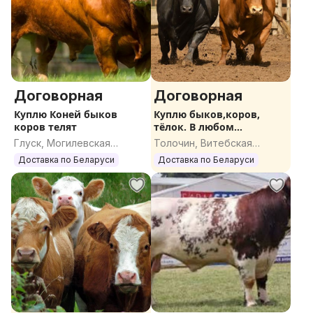
Договорная
Договорная
Куплю Коней быков
Куплю быков,коров,
коров телят
тёлок. В любом
количестве.
Глуск, Могилевская
Толочин, Витебская
область
область
Доставка по Беларуси
Доставка по Беларуси