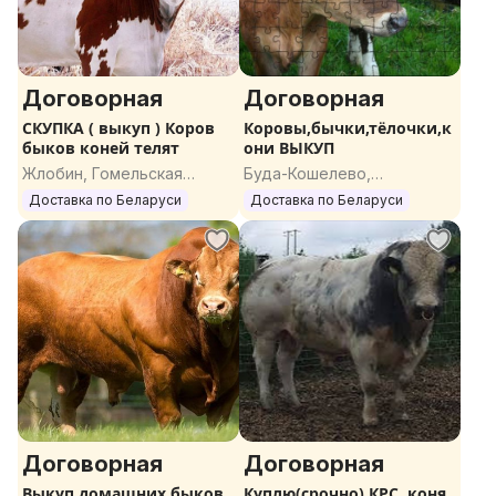
Договорная
Договорная
СКУПКА ( выкуп ) Коров
Коровы,бычки,тёлочки,к
быков коней телят
они ВЫКУП
Жлобин, Гомельская
Буда-Кошелево,
область
Гомельская область
Доставка по Беларуси
Доставка по Беларуси
Договорная
Договорная
Выкуп домашних быков
Куплю(срочно) КРС, коня,