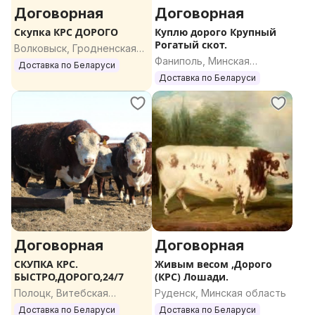
Договорная
Договорная
Скупка КРС ДОРОГО
Куплю дорого Крупный
Рогатый скот.
Волковыск, Гродненская
Фаниполь, Минская
область
Доставка по Беларуси
область
Доставка по Беларуси
Договорная
Договорная
СКУПКА КРС.
Живым весом ,Дорого
БЫСТРО,ДОРОГО,24/7
(КРС) Лошади.
Полоцк, Витебская
Руденск, Минская область
область
Доставка по Беларуси
Доставка по Беларуси