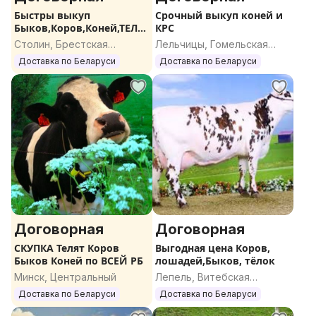
Быстры выкуп
Срочный выкуп коней и
Быков,Коров,Коней,ТЕЛА
КРС
К,Дорого
Столин, Брестская
Лельчицы, Гомельская
область
область
Доставка по Беларуси
Доставка по Беларуси
Договорная
Договорная
СКУПКА Телят Коров
Выгодная цена Коров,
Быков Коней по ВСЕЙ РБ
лошадей,Быков, тёлок
Минск, Центральный
Лепель, Витебская
область
Доставка по Беларуси
Доставка по Беларуси