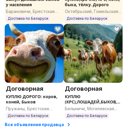
у населения
быка, тёлку. Дорого
Барановичи, Брестская
Октябрьский, Гомельская
область
область
Доставка по Беларуси
Доставка по Беларуси
Договорная
Договорная
КУПЛЮ ДОРОГО: коров,
КУПЛЮ
коней, Быков
(КРС),ЛОШАДЕЙ,БЫКОВ,Д
ОРОГО
Пружаны, Брестская
Белыничи, Могилевская
область
область
Доставка по Беларуси
Доставка по Беларуси
Все объявления продавца