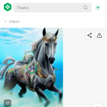
+
Спрос
1/1