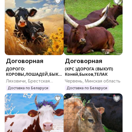
Договорная
Договорная
ДОРОГО:
(КРС )ДОРОГА (ВЫКУП)
КОРОВЫ,ЛОШАДЕЙ,БЫКО
Коней,Быков,ТЕЛАК
В
Ляховичи, Брестская
Червень, Минская область
область
Доставка по Беларуси
Доставка по Беларуси