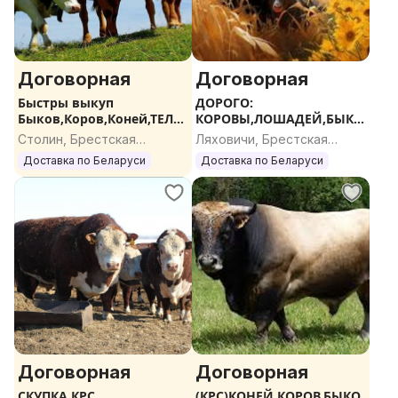
Договорная
Договорная
Быстры выкуп
ДОРОГО:
Быков,Коров,Коней,ТЕЛА
КОРОВЫ,ЛОШАДЕЙ,БЫКО
К,Дорого
В
Столин, Брестская
Ляховичи, Брестская
область
область
Доставка по Беларуси
Доставка по Беларуси
Договорная
Договорная
СКУПКА КРС.
(КРС)КОНЕЙ,КОРОВ,БЫКО