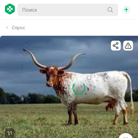
+
Спрос
1/1