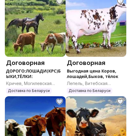
Договорная
Договорная
ДОРОГО:ЛОШАДИ(КРС)Б
Выгодная цена Коров,
ЫКИ,ТЁЛКИ:
лошадей,Быков, тёлок
Кричев, Могилевская
Лепель, Витебская
область
область
Доставка по Беларуси
Доставка по Беларуси