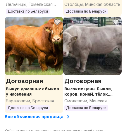
коней, Быков,
Лельчицы, Гомельская
Столбцы, Минская область
область
Доставка по Беларуси
Доставка по Беларуси
Договорная
Договорная
Выкуп домашних быков
Высокие цены Быков,
у населения
коров, коней, тёлок,
жеребят
Барановичи, Брестская
Смолевичи, Минская
область
область
Доставка по Беларуси
Доставка по Беларуси
Все объявления продавца
Kufar не несет ответственности за предлагаемый товар.