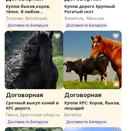
Куплю быков,коров,
Куплю дорого Крупный
тёлок. В любом
Рогатый скот.
количестве.
Толочин, Витебская
Фаниполь, Минская
область
область
Доставка по Беларуси
Доставка по Беларуси
Договорная
Договорная
Срочный выкуп коней и
Куплю КРС: Коров, быков,
КРС дорого.
лошадей
Пинск, Брестская область
Витебск
Доставка по Беларуси
Доставка по Беларуси