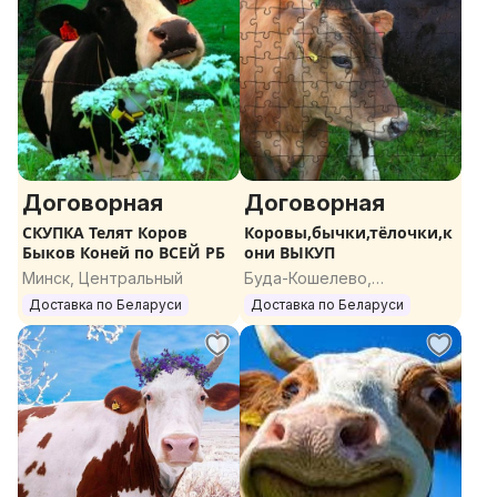
Договорная
Договорная
СКУПКА Телят Коров
Коровы,бычки,тёлочки,к
Быков Коней по ВСЕЙ РБ
они ВЫКУП
Минск, Центральный
Буда-Кошелево,
Гомельская область
Доставка по Беларуси
Доставка по Беларуси