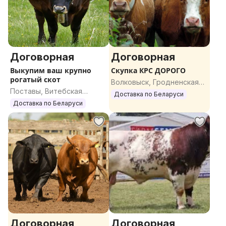
Договорная
Договорная
Выкупим ваш крупно
Скупка КРС ДОРОГО
рогатый скот
Волковыск, Гродненская
Поставы, Витебская
область
Доставка по Беларуси
область
Доставка по Беларуси
Договорная
Договорная