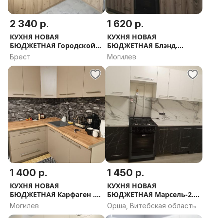
2 340 р.
1 620 р.
КУХНЯ НОВАЯ
КУХНЯ НОВАЯ
БЮДЖЕТНАЯ Городской
БЮДЖЕТНАЯ Блэнд.
Лофт. РАССРОЧКА,
РАССРОЧКА, ДОСТАВКА,
Брест
Могилев
ДОСТАВКА, ПРОЕКТ В
ПРОЕКТ В ПОДАРОК
ПОДАРОК
1 400 р.
1 450 р.
КУХНЯ НОВАЯ
КУХНЯ НОВАЯ
БЮДЖЕТНАЯ Карфаген .
БЮДЖЕТНАЯ Марсель-2.
РАССРОЧКА, ДОСТАВКА,
РАССРОЧКА, ДОСТАВКА,
Могилев
Орша, Витебская область
ПРОЕКТ В ПОДАРОК
ПРОЕКТ В ПОДАРОК