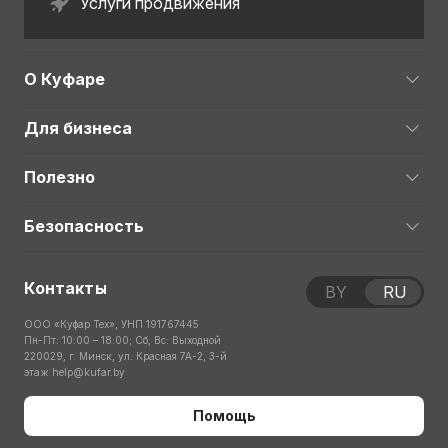
Услуги продвижения
О Куфаре
Для бизнеса
Полезно
Безопасность
Контакты
BY
RU
ООО «Куфар Тех», УНП 191767445
Пн-Пт: 10:00 – 18:00; Сб, Вс: Выходной
220029, г. Минск, ул. Красная 7А-2, 3-й
этаж
help@kufar.by
Помощь