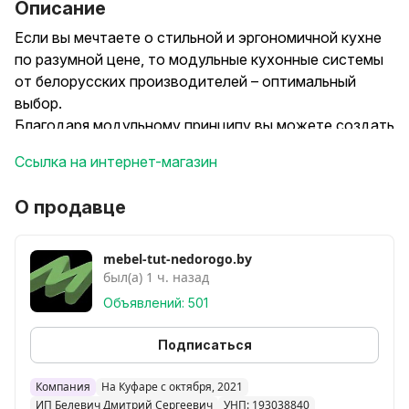
Описание
Если вы мечтаете о стильной и эргономичной кухне
по разумной цене, то модульные кухонные системы
от белорусских производителей – оптимальный
выбор.
Благодаря модульному принципу вы можете создать
кухню идеального размера и конфигурации: угловую,
Ссылка на интернет-магазин
П-образную или линейную. На фото кухня 2,4 м.
Возможен заказ под нужный размер кухни.
О продавце
Более 33 трендовых цветовых решений
удовлетворят любые вкусы – от имитации
натурального дерева и лаконичных матовых
mebel-tut-nedorogo.by
был(а) 1 ч. назад
оттенков до ярких глянцевых расцветок.
Объявлений: 501
Экологичные и долговечные материалы ЛДСП и
МДФ гарантируют безопасность для здоровья и
Подписаться
длительный срок службы.
В комплект входят столешница, фурнитура ведущих
Компания
На Куфаре с октября, 2021
ИП Белевич Дмитрий Сергеевич
УНП: 193038840