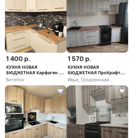
1 400 р.
1 570 р.
КУХНЯ НОВАЯ
КУХНЯ НОВАЯ
БЮДЖЕТНАЯ Карфаген .
БЮДЖЕТНАЯ ПроКрафт.
РАССРОЧКА, ДОСТАВКА,
РАССРОЧКА, ДОСТАВКА,
Витебск
Ивье, Гродненская
ПРОЕКТ В ПОДАРОК
ПРОЕКТ В ПОДАРОК
область