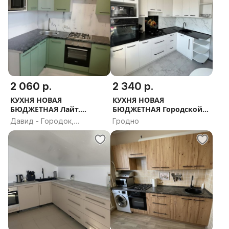
2 060 р.
2 340 р.
КУХНЯ НОВАЯ
КУХНЯ НОВАЯ
БЮДЖЕТНАЯ Лайт.
БЮДЖЕТНАЯ Городской
РАССРОЧКА, ДОСТАВКА,
Лофт. РАССРОЧКА,
Давид - Городок,
Гродно
ПРОЕКТ В ПОДАРОК
ДОСТАВКА, ПРОЕКТ В
Брестская область
ПОДАРОК