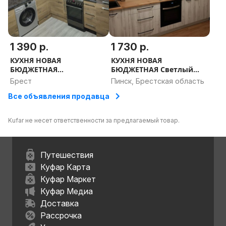
1 390 р.
1 730 р.
КУХНЯ НОВАЯ
КУХНЯ НОВАЯ
БЮДЖЕТНАЯ
БЮДЖЕТНАЯ Светлый
Современная классика.
Бриз. РАССРОЧКА,
Брест
Пинск, Брестская область
РАССРОЧКА, ДОСТАВКА,
ДОСТАВКА, ПРОЕКТ В
Все объявления продавца
ПРОЕКТ В ПОДАРОК
ПОДАРОК
Kufar не несет ответственности за предлагаемый товар.
Путешествия
Куфар Карта
Куфар Маркет
Куфар Медиа
Доставка
Рассрочка