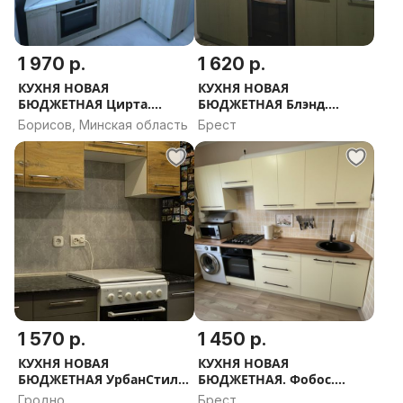
1 970 р.
1 620 р.
КУХНЯ НОВАЯ
КУХНЯ НОВАЯ
БЮДЖЕТНАЯ Цирта.
БЮДЖЕТНАЯ Блэнд.
РАССРОЧКА, ДОСТАВКА,
РАССРОЧКА, ДОСТАВКА,
Борисов, Минская область
Брест
ПРОЕКТ В ПОДАРОК
ПРОЕКТ В ПОДАРОК
1 570 р.
1 450 р.
КУХНЯ НОВАЯ
КУХНЯ НОВАЯ
БЮДЖЕТНАЯ УрбанСтиль.
БЮДЖЕТНАЯ. Фобос.
РАССРОЧКА, ДОСТАВКА,
РАССРОЧКА, ДОСТАВКА,
Гродно
Брест