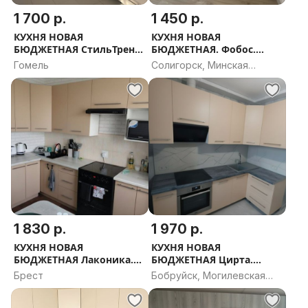
1 700 р.
1 450 р.
КУХНЯ НОВАЯ
КУХНЯ НОВАЯ
БЮДЖЕТНАЯ СтильТренд.
БЮДЖЕТНАЯ. Фобос.
РАССРОЧКА, ДОСТАВКА,
РАССРОЧКА, ДОСТАВКА,
Гомель
Солигорск, Минская
ПРОЕКТ В ПОДАРОК
ПРОЕКТ В ПОДАРОК
область
1 830 р.
1 970 р.
КУХНЯ НОВАЯ
КУХНЯ НОВАЯ
БЮДЖЕТНАЯ Лаконика.
БЮДЖЕТНАЯ Цирта.
РАССРОЧКА, ДОСТАВКА,
РАССРОЧКА, ДОСТАВКА,
Брест
Бобруйск, Могилевская
ПРОЕКТ В ПОДАРОК
ПРОЕКТ В ПОДАРОК
область