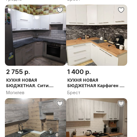
ПРОЕКТ В ПОДАРОК
ПРОЕКТ В ПОДАРОК
2 755 р.
1 400 р.
КУХНЯ НОВАЯ
КУХНЯ НОВАЯ
БЮДЖЕТНАЯ. Сити.
БЮДЖЕТНАЯ Карфаген .
РАССРОЧКА, ДОСТАВКА,
РАССРОЧКА, ДОСТАВКА,
Могилев
Брест
ПРОЕКТ В ПОДАРОК
ПРОЕКТ В ПОДАРОК