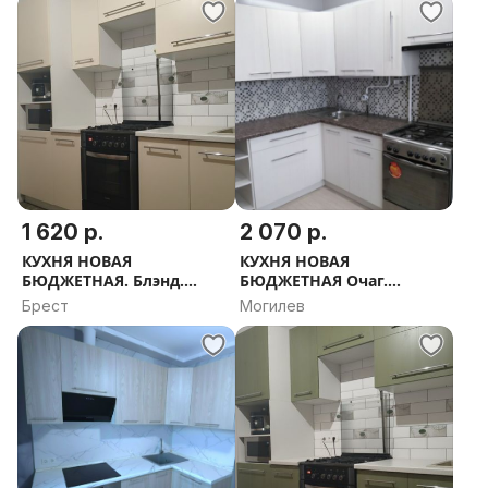
1 620 р.
2 070 р.
КУХНЯ НОВАЯ
КУХНЯ НОВАЯ
БЮДЖЕТНАЯ. Блэнд.
БЮДЖЕТНАЯ Очаг.
РАССРОЧКА, ДОСТАВКА,
РАССРОЧКА, ДОСТАВКА,
Брест
Могилев
ПРОЕКТ В ПОДАРОК
ПРОЕКТ В ПОДАРОК