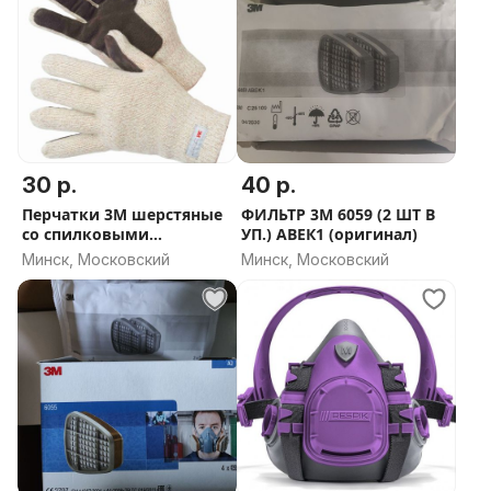
30 р.
40 р.
Перчатки 3М шерстяные
ФИЛЬТР 3М 6059 (2 ШТ В
со спилковыми
УП.) AВЕК1 (оригинал)
накладками
Минск, Московский
Минск, Московский