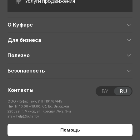
Услуги продвижения
О Куфаре
Для бизнеса
Полезно
Безопасность
Контакты
BY
RU
ООО «Куфар Тех», УНП 191767445
Пн-Пт: 10:00 – 18:00; Сб, Вс: Выходной
220029, г. Минск, ул. Красная 7А-2, 3-й
этаж
help@kufar.by
Помощь