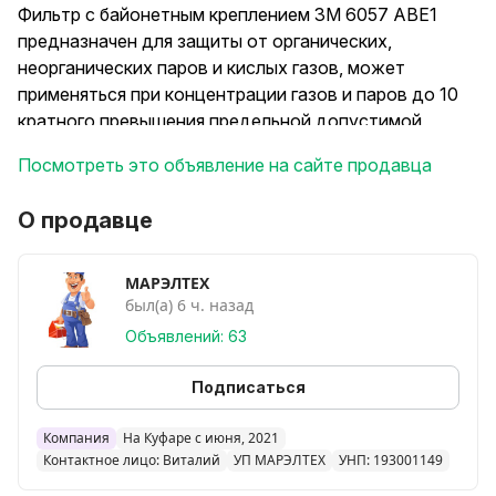
Фильтр с байонетным креплением 3М 6057 ABE1
предназначен для защиты от органических,
неорганических паров и кислых газов, может
применяться при концентрации газов и паров до 10
кратного превышения предельной допустимой
концентрации (ПДК) подходит к полнолицевым
Посмотреть это объявление на сайте продавца
(полным) маскам и полумаскам 3М (до 200 ПДК).
Фильтр 3М 6057 (АВЕ1) применяется при работе со
О продавце
следующими опасными факторами:
Бензол, Акриловая кислота, Гексан, Дихлорбензол,
Изопропиловый спирт, Метакриловая кислота,
МАРЭЛТЕХ
был(а) 6 ч. назад
Нитробензол, Нитроглицерин, Пропиленгликоль,
Скипидар, Уайт-спирит, Альдегиды, Циклогексан,
Объявлений: 63
Уксусная кислота, Фенол, Хлорэтанол,
Этиленгликоль, Бензин, Дизельное топливо, Гептан,
Подписаться
Октан, Адгезивы (клеи), Лакокраски, Смолы,
Растворители (толуол, ксилол,) Гидрофторид,
Компания
На Куфаре с июня, 2021
Контактное лицо: Виталий
УП МАРЭЛТЕХ
УНП: 193001149
Диоксид хлора, Фосген, Хлористая сера, Хлор,
Диоксид серы (сернистый газ, сернистый ангидрид),