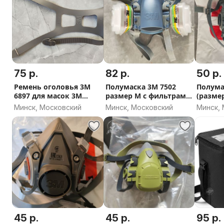
75 р.
82 р.
50 р.
Ремень оголовья 3М
Полумаска 3M 7502
Полума
6897 для масок 3M
размер M с фильтрами
(размер
6700, 6800, 6
новая
Минск, Московский
Минск, Московский
Минск,
45 р.
45 р.
95 р.