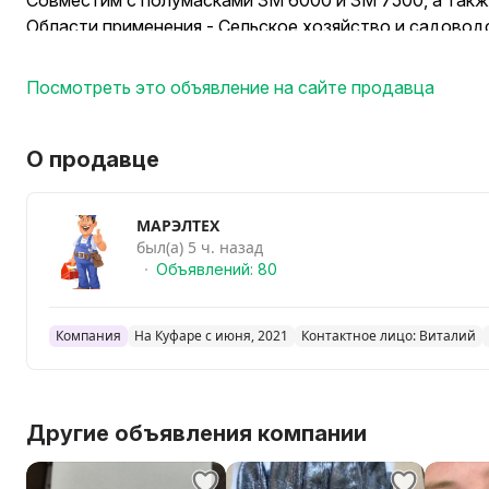
Совместим с полумасками 3M 6000 и 3M 7500, а так
Области применения - Сельское хозяйство и садовод
Пищевая промышленность, Шлифовка и полировка, Фа
Уровень защиты - FFP1
Посмотреть это объявление на сайте продавца
Цена за одну пару - 5 руб
от 15 пар 4 руб
в наличии более 200 пар
О продавце
Вышлю почтой, европочтой
МАРЭЛТЕХ
был(а) 5 ч. назад
Объявлений: 80
Компания
На Куфаре с июня, 2021
Контактное лицо: Виталий
Другие объявления компании