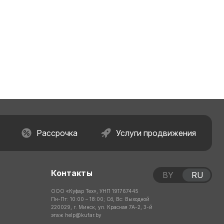
Рассрочка
Услуги продвижения
Контакты
BY
RU
ООО «Куфар Тех», УНП 191767445
Пн-Пт: 10:00 – 18:00; Сб, Вс: Выходной
220029, г. Минск, ул. Красная 7А-2, 3-й
этаж
help@kufar.by