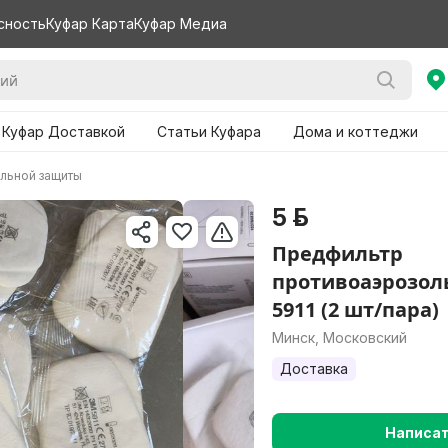
сность
Куфар Карта
Куфар Медиа
 Куфар Доставкой
Статьи Куфара
Дома и коттеджи
льной защиты
5 р.
Предфильтр
противоаэрозол
5911 (2 шт/пара)
Минск, Московский
Доставка
Написа