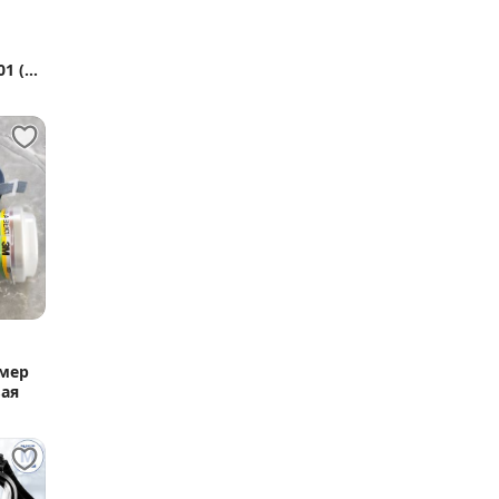
змер
вая