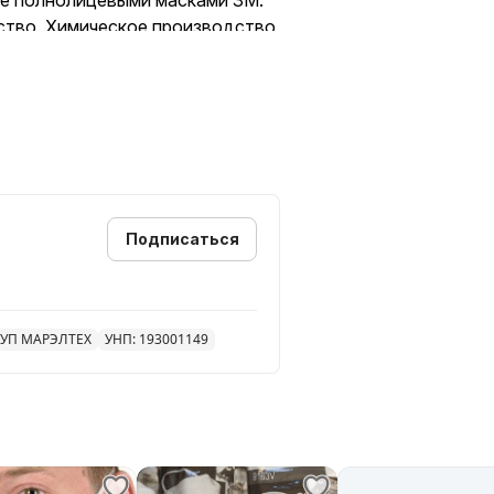
же полнолицевыми масками 3M.
ство, Химическое производство,
рмацевтика, Деревообработка.
Подписаться
УП МАРЭЛТЕХ
УНП: 193001149