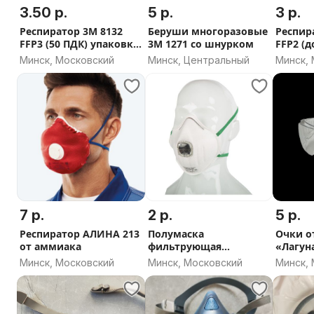
3.50 р.
5 р.
3 р.
Респиратор 3М 8132
Беруши многоразовые
Респир
FFP3 (50 ПДК) упаковка
3М 1271 со шнурком
FFP2 (д
10 шт.
клапан
Минск, Московский
Минск, Центральный
Минск,
7 р.
2 р.
5 р.
Респиратор АЛИНА 213
Полумаска
Очки о
от аммиака
фильтрующая
«Лагун
SPIROTEK VS1100VR
Минск, Московский
Минск, Московский
Минск,