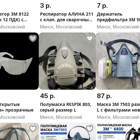
3 р.
7 р.
атор 3M 8122
Респиратор АЛИНА 211
Держатель
о 12 ПДК) с
с клап. для сварочных
предфильтра 3М 501 (2
ом выд
работ
шт/пара)
 Московский
Минск, Московский
Минск, Московский
45 р.
87 р.
ткрытые
Полумаска RESPIK 803,
Маска 3M 7503 ра
а» прозрачные
серый размер L
L с фильтрами но
 Московский
Минск, Московский
Минск, Московский