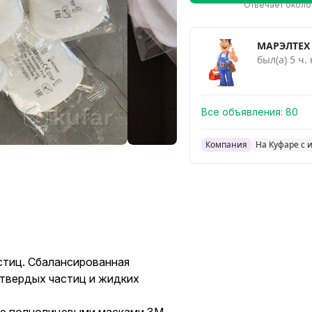
Отвечает около
МАРЭЛТЕХ
был(а) 5 ч.
Все объявления:
80
Компания
На Куфаре с 
стиц. Сбалансированная
 твердых частиц и жидких