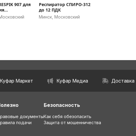
Респиратор СПИРО-312
ия
до 12 ПДК
ицевых масок
 Московский
Минск, Московский
Куфар Маркет
Куфар Медиа
Доставка
Полезно
Безопасность
равовые документы
Как себя обезопасить
равила подачи
Защита от мошенничества