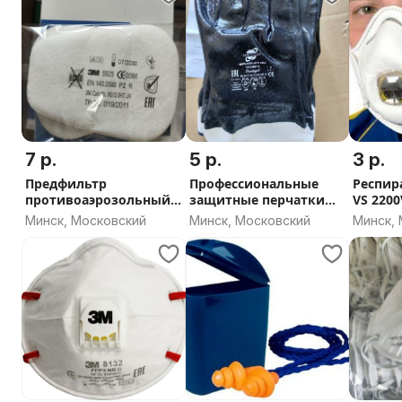
7 р.
5 р.
3 р.
Предфильтр
Профессиональные
Респир
противоаэрозольный
защитные перчатки
VS 2200
3M 5925(2шт./пара)
Arcticus 4440
Минск, Московский
Минск, Московский
Минск,