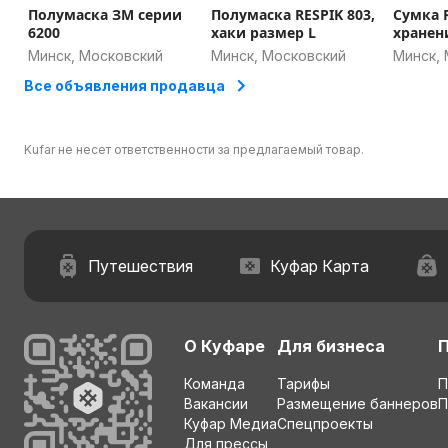
Полумаска ЗМ серии
Полумаска RESPIK 803,
Сумка RESPIK 907 для
6200
хаки размер L
хранен
полнол
Минск, Московский
Минск, Московский
Минск,
Все объявления продавца
Kufar не несет ответственности за предлагаемый товар.
Путешествия
Куфар Карта
О Куфаре
Для бизнеса
Команда
Тарифы
П
Вакансии
Размещение баннеров
П
Куфар Медиа
Спецпроекты
Для прессы