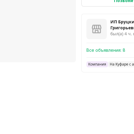
Позвони
ИП Бруцки
Григорьев
был(а) 4 ч.
Все объявления:
8
Компания
На Куфаре с а