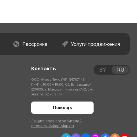
Рассрочка
Услуги продвижения
Контакты
BY
RU
ООО «Куфар Тех», УНП 191767445
Пн-Пт: 10:00 – 18:00; Сб, Вс: Выходной
220029, г. Минск, ул. Красная 7А-2, 3-й
этаж
help@kufar.by
Помощь
Защита прав потребителей
сервиса Куфар Маркет