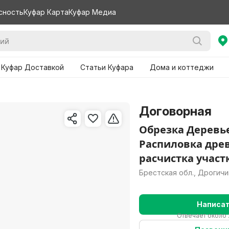
сность
Куфар Карта
Куфар Медиа
 Куфар Доставкой
Статьи Куфара
Дома и коттеджи
Договорная
Обрезка Деревь
Распиловка дре
расчистка участ
Брестская обл., Дрогичи
Написа
Отвечает около 