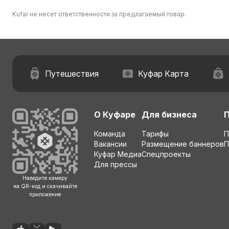
Kufar не несет ответственности за предлагаемый товар.
Путешествия
Куфар Карта
О Куфаре
Для бизнеса
Команда
Тарифы
П
Вакансии
Размещение баннеров
П
Куфар Медиа
Спецпроекты
Для прессы
Наведите камеру
на QR-код и скачивайте
приложение