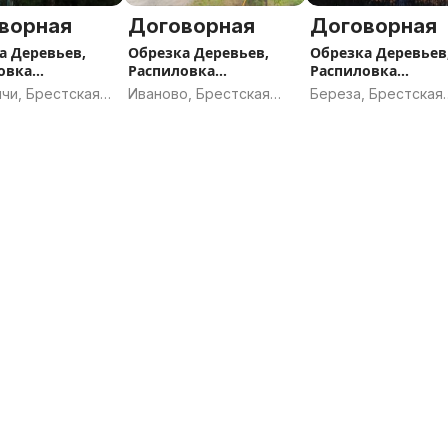
ворная
Договорная
Договорная
а Деревьев,
Обрезка Деревьев,
Обрезка Деревьев
овка
Распиловка
Распиловка
ины, расчистка
древесины, расчистка
древесины, расчи
чи, Брестская
Иваново, Брестская
Береза, Брестская
а
участка
участка
ь
область
область