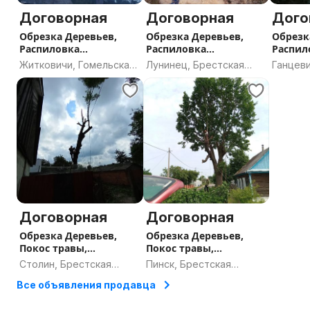
Договорная
Договорная
Дого
Обрезка Деревьев,
Обрезка Деревьев,
Обрезк
Распиловка
Распиловка
Распил
древесины, Расчистка
древесины, расчистка
древес
Житковичи, Гомельская
Лунинец, Брестская
Ганцеви
участка
участка
участк
область
область
област
Договорная
Договорная
Обрезка Деревьев,
Обрезка Деревьев,
Покос травы,
Покос травы,
расчистка участка
расчистка участка
Столин, Брестская
Пинск, Брестская
область
область
Все объявления продавца