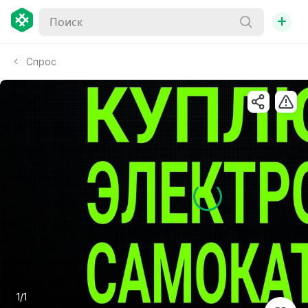
+
Спрос
1/1