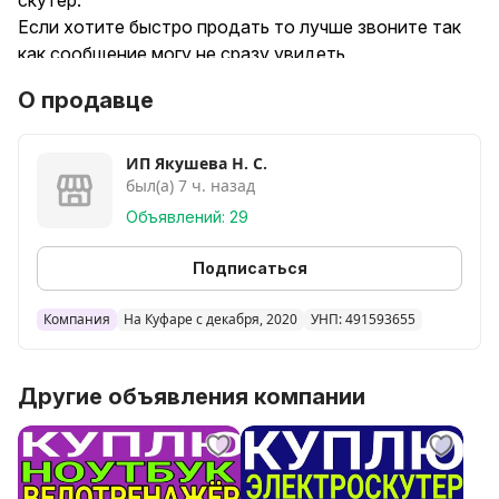
скутер.
Если хотите быстро продать то лучше звоните так
как сообщение могу не сразу увидеть.
КУПЛЮ ДОРОГО и БЫСТРО. Только в рабочем
О продавце
состоянии!!! Краденое или найденное не предлагать.
С почтой и другими доставками не работаем.
Покупаем только при личной встрече.
ИП Якушева Н. С.
был(а) 7 ч. назад
Объявлений: 29
Подписаться
Компания
На Куфаре с декабря, 2020
УНП: 491593655
Другие объявления компании