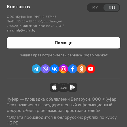
Контакты
BY
RU
ООО «Куфар Тех», УНП 191767445
Пн-Пт: 10:00 – 18:00; Сб, Вс: Выходной
220029, г. Минск, ул. Красная 7А-2, 3-й
этаж
help@kufar.by
Помощь
Защита прав потребителей сервиса Куфар Маркет
Куфар — площадка объявлений Беларуси. ООО «Куфар
Тех» включено в государственный информационный
ресурс «Реестр рекламораспространителей»
*Оплата производится в белорусских рублях по курсу
НБ РБ.