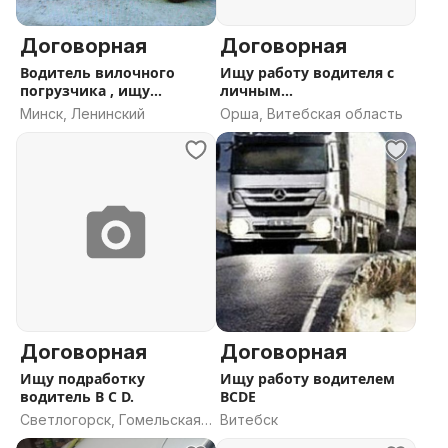
Договорная
Договорная
Водитель вилочного
Ищу работу водителя с
погрузчика , ищу
личным
подработку.
микроавтобусом
Минск, Ленинский
Орша, Витебская область
Договорная
Договорная
Ищу подработку
Ищу работу водителем
водитель B C D.
BСDE
Светлогорск, Гомельская
Витебск
область