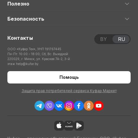
Полезно
Безопасность
Контакты
BY
RU
ООО «Куфар Тех», УНП 191767445
Пн-Пт: 10:00 – 18:00; Сб, Вс: Выходной
220029, г. Минск, ул. Красная 7А-2, 3-й
этаж
help@kufar.by
Помощь
Защита прав потребителей сервиса Куфар Маркет