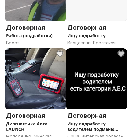
Договорная
Договорная
Работа (подработка)
Ищу подработку
Брест
Ивацевичи, Брестская
область
Договорная
Договорная
Диагностика Авто
Ищу подработку
LAUNCH
водителем подменю
А,B,C категории
Молодечно, Минская
Орша, Витебская область