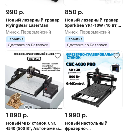
990 р.
850 р.
Новый лазерный гравер
Новый лазерный гравер
FlyingBear LaserMan
Sparkbee YR1-10W (10 Вт,
40х40 см) + Гарантия 12
Минск, Первомайский
Минск, Первомайский
месяцев
Гарантия
Гарантия
Доставка по Беларуси
Доставка по Беларуси
1 890 р.
1 990 р.
Новый ЧПУ станок CNC
Новый настольный
4540 (500 Вт, Автономный
фрезерно-