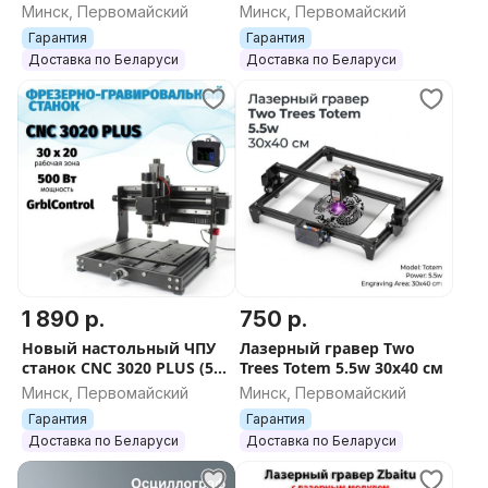
контроллер, 43×39 см) +
гравировальный станок с
Минск, Первомайский
Минск, Первомайский
Гарантия 12 месяцев
ЧПУ CNC 4030 PRO (500 Вт,
Гарантия
Гарантия
400х300 мм)
Доставка по Беларуси
Доставка по Беларуси
1 890 р.
750 р.
Новый настольный ЧПУ
Лазерный гравер Two
станок CNC 3020 PLUS (500
Trees Totem 5.5w 30x40 см
Вт, полностью
Минск, Первомайский
Минск, Первомайский
алюминиевый) +
Гарантия
Гарантия
Гарантия 12 месяцев
Доставка по Беларуси
Доставка по Беларуси