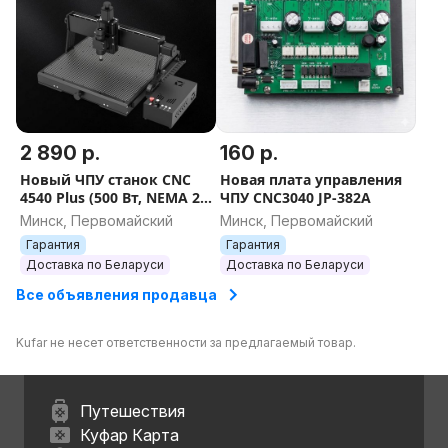
2 890 р.
160 р.
Новый ЧПУ станок CNC
Новая плата управления
4540 Plus (500 Вт, NEMA 23,
ЧПУ CNC3040 JP-382A
45×40 см) + Гарантия 12
Минск, Первомайский
Минск, Первомайский
месяцев
Гарантия
Гарантия
Доставка по Беларуси
Доставка по Беларуси
Все объявления продавца
Kufar не несет ответственности за предлагаемый товар.
Путешествия
Куфар Карта