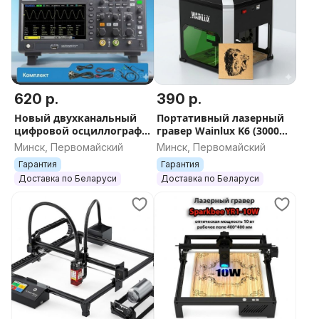
работы до 4 часов.
Несмотря на свои компактные размеры, прибор
предлагает пользователям мощные и практичные
функции при высокой портативности.
620 р.
390 р.
Комплектация
Новый двухканальный
Портативный лазерный
цифровой осциллограф
гравер Wainlux K6 (3000
Hantek DSO-2D15 (2х150
мВт) - компактный
Прибор, кабели подключения (P6100-2шт), кабель
Минск, Первомайский
Минск, Первомайский
МГц, 1 ГВ/с, память 8М)
мастер сувениров
зарядки USB-C
Гарантия
Гарантия
Доставка по Беларуси
Доставка по Беларуси