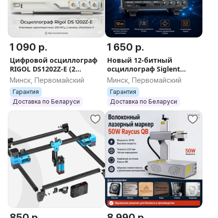
1 090 р.
1 650 р.
Цифровой осциллограф
Новый 12-битный
RIGOL DS1202Z-E (2
осциллограф Siglent
канала, 200 МГц) - Новый,
SDS804X HD (4 канала)
Минск, Первомайский
Минск, Первомайский
с гарантией
Гарантия
Гарантия
Доставка по Беларуси
Доставка по Беларуси
850 р.
8 990 р.