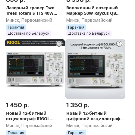
Лазерный гравер Two
Волоконный лазерный
Trees Totem S TTS 40W
маркер 50W Raycus QB
30*30см LD + FAC 5.5W
(Электроподъемник)
Минск, Первомайский
Минск, Первомайский
Гарантия
Гарантия
Доставка по Беларуси
Доставка по Беларуси
1 450 р.
1 350 р.
Новый 12-битный
Новый 12-битный
осциллограф RIGOL
цифровой осциллограф
DHO804 (4 канала, 70 МГц)
Rigol DHO802 (2х70 МГц,
Минск, Первомайский
Минск, Первомайский
- Гарантия 36 месяцев
1.25 Гвыб/с) + Гарантия 12
Гарантия
Гарантия
месяцев