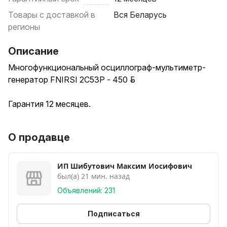
Товары с доставкой в
Вся Беларусь
регионы
Описание
Многофункциональный осциллограф-мультиметр-
генератор FNIRSI 2C53P - 450 руб.
Гарантия 12 месяцев.
Бесплатная доставка курьером по Минску и платная
О продавце
по РБ +15 руб.
FNIRSI-2C53P — это двухканальный цифровой
ИП Шибутович Максим Иосифович
был(а) 21 мин. назад
осциллограф "три в одном", с широкими
функциональными
Объявлений: 231
возможностями, предназначенный для
использования в ремонтной и исследовательской
Подписаться
сферах деятельности.