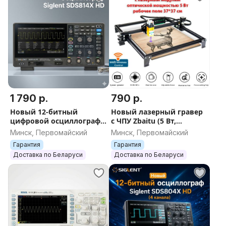
1 790 р.
790 р.
Новый 12-битный
Новый лазерный гравер
цифровой осциллограф
с ЧПУ Zbaitu (5 Вт,
высокого разрешения
рабочая область 370x370
Минск, Первомайский
Минск, Первомайский
Siglent SDS814X HD (4
мм)
Гарантия
Гарантия
канала, 100 МГц)
Доставка по Беларуси
Доставка по Беларуси