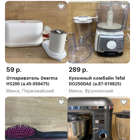
область
59 р.
289 р.
Отпариватель Deerma
Кухонный комбайн Tefal
HS200 (а.45-050475)
DO250DAE (а.87-019825)
Минск, Первомайский
Минск, Фрунзенский