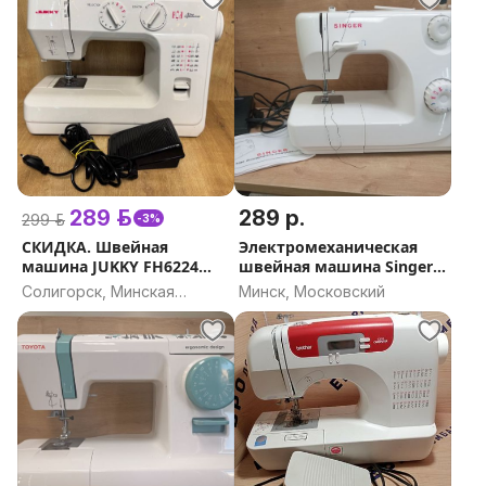
289 р.
289 р.
299 р.
-3%
СКИДКА. Швейная
Электромеханическая
машина JUKKY FH6224
швейная машина Singer
(а.44-029471)
8280 (а. 83-018390)
Солигорск, Минская
Минск, Московский
область