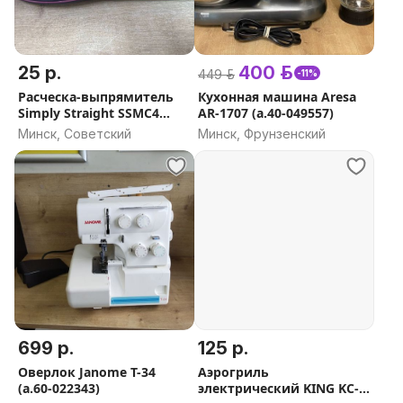
25 р.
400 р.
449 р.
-11%
Расческа-выпрямитель
Кухонная машина Aresa
Simply Straight SSMC4
AR-1707 (а.40-049557)
(а.37-049267)
Минск, Советский
Минск, Фрунзенский
699 р.
125 р.
Оверлок Janome T-34
Аэрогриль
(а.60-022343)
электрический KING KC-