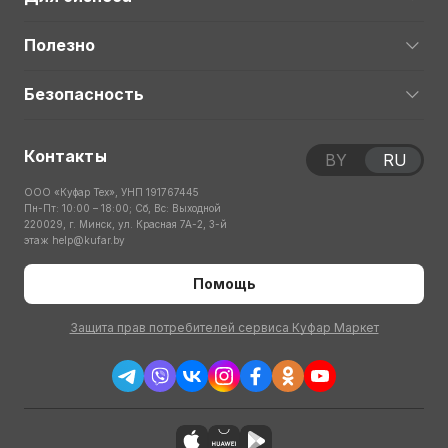
Полезно
Безопасность
Контакты
BY
RU
ООО «Куфар Тех», УНП 191767445
Пн-Пт: 10:00 – 18:00; Сб, Вс: Выходной
220029, г. Минск, ул. Красная 7А-2, 3-й
этаж
help@kufar.by
Помощь
Защита прав потребителей сервиса Куфар Маркет