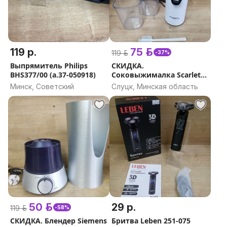
119 р.
75 р.
119 р.
-37%
Выпрямитель Philips
СКИДКА.
BHS377/00 (а.37-050918)
Соковыжималка Scarlett
SC-JE50S59 (а. 45-039450)
Минск, Советский
Слуцк, Минская область
50 р.
29 р.
119 р.
-58%
СКИДКА. Блендер Siemens
Бритва Leben 251-075