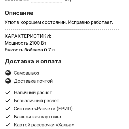
Описание
Утюг в хорошем состоянии. Исправно работает.
---------------------------------------------------------
ХАРАКТЕРИСТИКИ:
Мощность 2100 Вт
Емкость бойлера 0,7 л
Максимальная подача пара 65 ± 5 г/мин
Доставка и оплата
Время нагрева 90 с
Давление пара 3,5 бар
Самовывоз
Вертикальное отпаривание есть
Доставка почтой
Материал подошвы утюга алюминий
Размер подошвы утюга 111 х 206 мм
Наличный расчет
Длина шланга 1,7 м
Безналичный расчет
Длина шнура 1,7 м
Система «Расчет» (ЕРИП)
Размер устройства 170 х 360 х 350 мм
Банковская карточка
КОМПЛЕКТ: утюг, документы.
Картой рассрочки «Халва»
Артикул: 40-042367