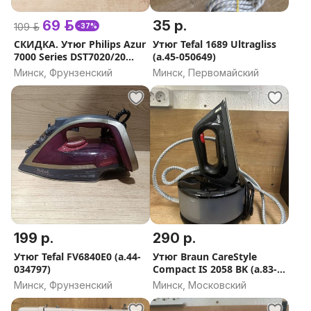
- ул. Матусевича, д. 75 (ст.м. «Каменная горка»)
- ул. Одинцова, д. 65А (рядом с супермаркетом
69 р.
35 р.
109 р.
-37%
«Евроопт»)
СКИДКА. Утюг Philips Azur
Утюг Tefal 1689 Ultragliss
- пр. Газеты Звязда, д. 16/1 (Московский рынок)
7000 Series DST7020/20
(а.45-050649)
(а.89-009051)
- ул. Сухаревская, д.6 (ТЦ «На Сухаревской»)
Минск, Фрунзенский
Минск, Первомайский
г. СЛУЦК:
- ул. Ленина, д. 187 (городская площадь)
----------------------------------------------------------
Работаем с 09:00 до 21:00 без выходных.
С радостью ответим на все интересующие Вас
вопросы.
С уважением, «ЕВРОломбард».
----------------------------------------------------------
*НЕ ЯВЛЯЕТСЯ ПУБЛИЧНОЙ ОФЕРТОЙ
199 р.
290 р.
Утюг Tefal FV6840E0 (а.44-
Утюг Braun CareStyle
034797)
Compact IS 2058 BK (а.83-
019426)
Минск, Фрунзенский
Минск, Московский