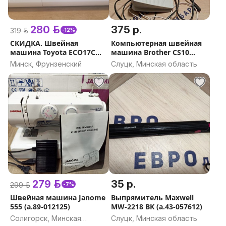
280 р.
375 р.
319 р.
-12%
СКИДКА. Швейная
Компьютерная швейная
машина Toyota ECO17C
машина Brother CS10
(а.89-012457)
(а.43-055582)
Минск, Фрунзенский
Слуцк, Минская область
279 р.
35 р.
299 р.
-7%
Швейная машина Janome
Выпрямитель Maxwell
555 (а.89-012125)
MW-2218 BK (а.43-057612)
Солигорск, Минская
Слуцк, Минская область