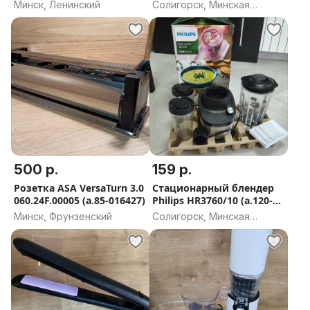
2202 (а.37-049167)
Минск, Ленинский
Солигорск, Минская
область
500 р.
159 р.
Розетка ASA VersaTurn 3.0
Стационарный блендер
060.24F.00005 (а.85-016427)
Philips HR3760/10 (а.120-
000249)
Минск, Фрунзенский
Солигорск, Минская
область