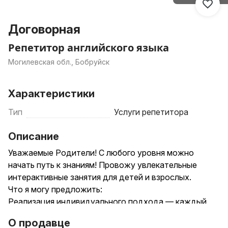
Договорная
Репетитор английского языка
Могилевская обл., Бобруйск
Характеристики
Тип
Услуги репетитора
Описание
Уважаемые Родители! С любого уровня можно
начать путь к знаниям! Провожу увлекательные
интерактивные занятия для детей и взрослых.
Что я могу предложить:
Реализация индивидуального подхода — каждый
может знать английский, даже, если вас убеждали в
О продавце
обратном.