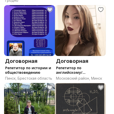
Гродно
Договорная
Договорная
Репетитор по истории и
Репетитор по
обществоведению
английскому/
итальянскому
Пинск, Брестская область
Московский район, Минск