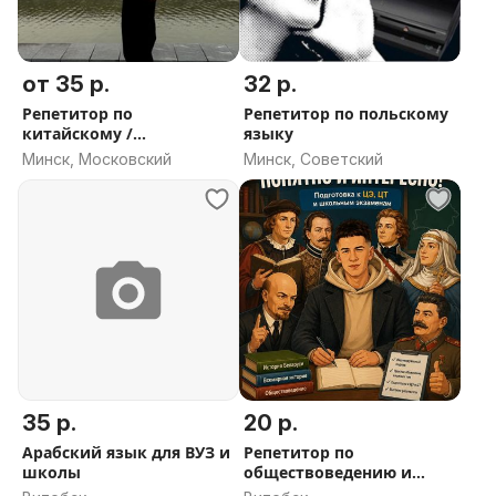
от 35 р.
32 р.
Репетитор по
Репетитор по польскому
китайскому /
языку
английскому
Минск, Московский
Минск, Советский
35 р.
20 р.
Арабский язык для ВУЗ и
Репетитор по
школы
обществоведению и
истории