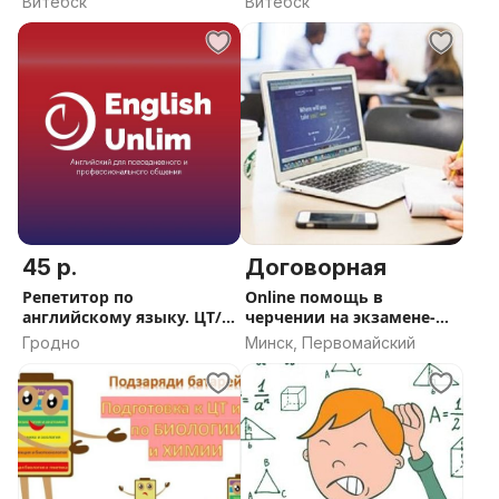
Витебск
Витебск
45 р.
Договорная
Репетитор по
Оnline помощь в
английскому языку. ЦТ/
черчении на экзамене-
ЦЭ, IELTS.
зачёте
Гродно
Минск, Первомайский