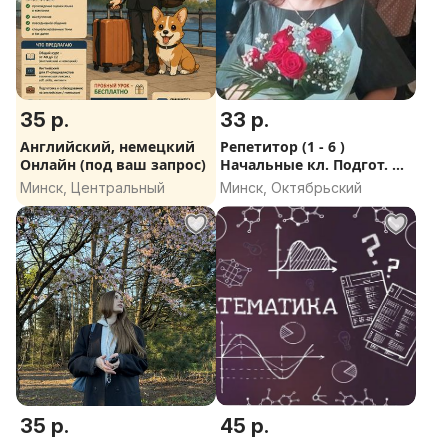
35 р.
33 р.
Английский, немецкий
Репетитор (1 - 6 )
Онлайн (под ваш запрос)
Начальные кл. Подгот. к
шк.
Минск, Центральный
Минск, Октябрьский
35 р.
45 р.