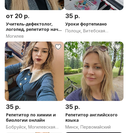
от 20 р.
35 р.
Учитель-дефектолог,
Уроки фортепиано
логопед, репетитор нач
Полоцк, Витебская
классов
Могилев
область
35 р.
35 р.
Репетитор по химии и
Репетитор английского
биологии онлайн
языка
Бобруйск, Могилевская
Минск, Первомайский
область