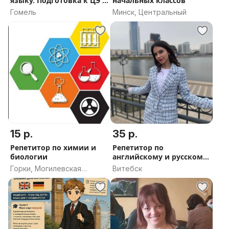
языку. Подготовка к ЦЭ и
начальных классов
ЦТ
Гомель
Минск, Центральный
15 р.
35 р.
Репетитор по химии и
Репетитор по
биологии
английскому и русскому
языкам
Горки, Могилевская
Витебск
область