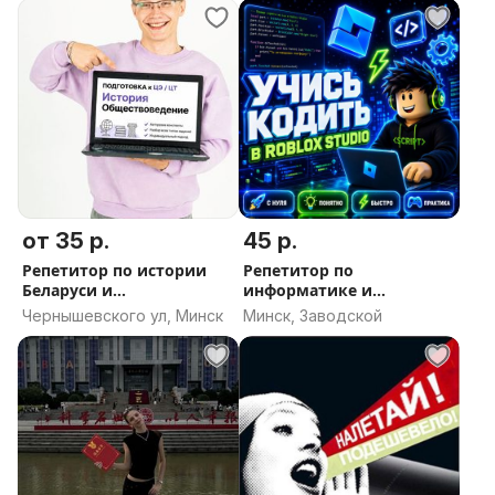
от 35 р.
45 р.
Репетитор по истории
Репетитор по
Беларуси и
информатике и
Обществоведению
программированию
Чернышевского ул, Минск
Минск, Заводской