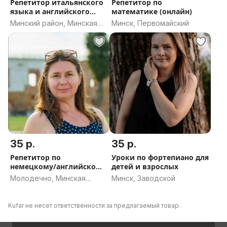
Репетитор итальянского
Репетитор по
языка и английского
математике (онлайн)
языка
Минский район, Минская
Минск, Первомайский
область
35 р.
35 р.
Репетитор по
Уроки по фортепиано для
немецкому/английском
детей и взрослых
языку
Молодечно, Минская
Минск, Заводской
область
Kufar не несет ответственности за предлагаемый товар.