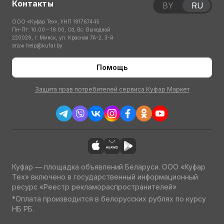
Контакты
BY
RU
ООО «Куфар Тех», УНП 191767445
Пн-Пт: 10:00 – 18:00; Сб, Вс: Выходной
220029, г. Минск, ул. Красная 7А-2, 3-й
этаж
help@kufar.by
Помощь
Защита прав потребителей сервиса Куфар Маркет
Куфар — площадка объявлений Беларуси. ООО «Куфар
Тех» включено в государственный информационный
ресурс «Реестр рекламораспространителей»
*Оплата производится в белорусских рублях по курсу
НБ РБ.