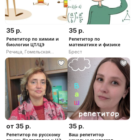
35 р.
35 р.
Репетитор по химии и
Репетитор по
биологии ЦТ/ЦЭ
математике и физике
Речица, Гомельская
Брест
область
от 35 р.
35 р.
Репетитор по русскому
Ваш репетитор