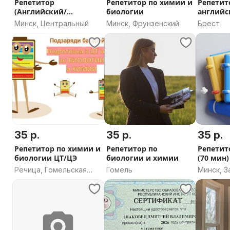
Репетитор
Репетитор по химии и
Репетит
(Английский/
биологии
английс
китайский языки)
Минск, Центральный
Минск, Фрунзенский
Брест
удаленно
35 р.
35 р.
35 р.
Репетитор по химии и
Репетитор по
Репетито
биологии ЦТ/ЦЭ
биологии и химии
(70 мин
Речица, Гомельская
Гомель
Минск, 
область