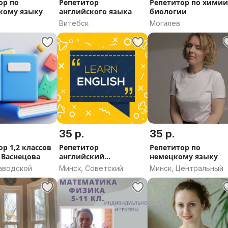
ор по
Репетитор
Репетитор по химии
кому языку
английского языка
биологии
Витебск
Могилев
35 р.
35 р.
р 1,2 классов
Репетитор
Репетитор по
) Васнецова
английский
немецкому языку
(General&Business
Заводской
Минск, Советский
Минск, Центральный
English)