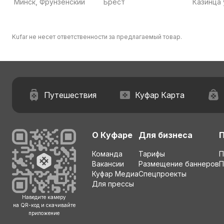
Минск, Фрунзенский
Брест
Казинца 
Kufar не несет ответственности за предлагаемый товар.
Путешествия
Куфар Карта
О Куфаре
Для бизнеса
Команда
Тарифы
П
Вакансии
Размещение баннеров
П
Куфар Медиа
Спецпроекты
Для прессы
Наведите камеру
на QR-код и скачивайте
приложение