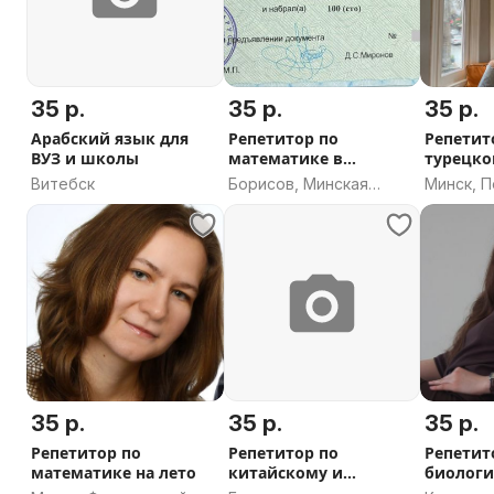
35 р.
35 р.
35 р.
Арабский язык для
Репетитор по
Репетит
ВУЗ и школы
математике в
турецко
Борисове (9-11 класс)
Витебск
Борисов, Минская
Минск, 
область
35 р.
35 р.
35 р.
Репетитор по
Репетитор по
Репетит
математике на лето
китайскому и
биологи
английскому