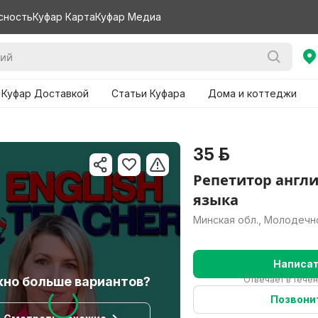
сность
Куфар Карта
Куфар Медиа
 Куфар Доставкой
Статьи Куфара
Дома и коттеджи
35 р.
Репетитор англ
языка
Минская обл., Молодечн
Написа
но больше вариантов?
Отвечает в течен
Позвони