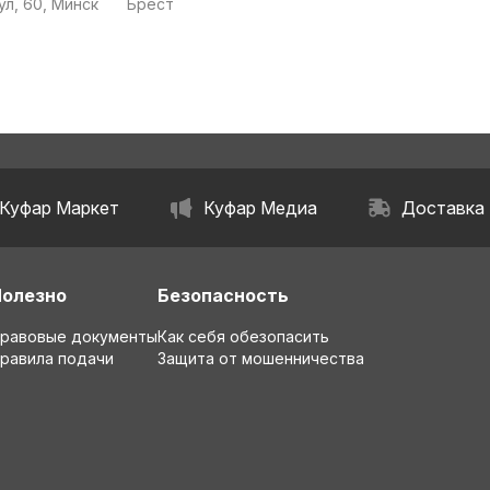
ул, 60, Минск
Брест
Куфар Маркет
Куфар Медиа
Доставка
Полезно
Безопасность
равовые документы
Как себя обезопасить
равила подачи
Защита от мошенничества