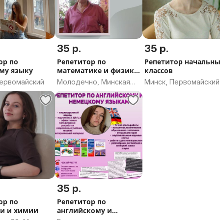
35 р.
35 р.
ор по
Репетитор по
Репетитор начальн
му языку
математике и физике.
классов
5 - 11 кл. ЦЭ/ЦТ
Первомайский
Молодечно, Минская
Минск, Первомайский
область
35 р.
ор по
Репетитор по
и и химии
английскому и
немецкому языкам