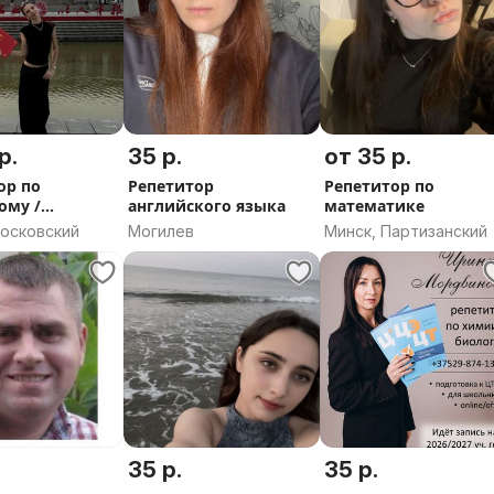
без скучных правил и зубрежки
 игры и разговорные практики,
р.
35 р.
от 35 р.
ор по
Репетитор
Репетитор по
ому /
английского языка
математике
кому
Московский
Могилев
Минск, Партизанский
35 р.
35 р.