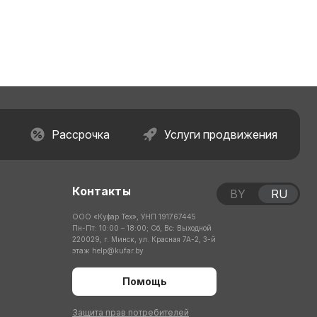
Рассрочка
Услуги продвижения
Контакты
BY
RU
ООО «Куфар Тех», УНП 191767445
Пн-Пт: 10:00 – 18:00; Сб, Вс: Выходной
220029, г. Минск, ул. Красная 7А-2, 3-й
этаж
help@kufar.by
Помощь
Защита прав потребителей