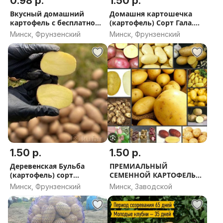
0.98 р.
1.50 р.
Вкусный домашний
Домашня картошечка
картофель с бесплатной
(картофель) Сорт Гала.
доставкой сорт ''Сатина''
Доставка
Минск, Фрунзенский
Минск, Фрунзенский
1.50 р.
1.50 р.
Деревенская Бульба
ПРЕМИАЛЬНЫЙ
(картофель) сорт
СЕМЕННОЙ КАРТОФЕЛЬ
''Ласунак''
(выбор оригинальных
Минск, Фрунзенский
Минск, Заводской
сортов) Доставка по
Минску