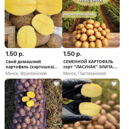
1.50 р.
1.50 р.
Свой домашний
СЕМЕННОЙ КАРТОФЕЛЬ
картофель (картошка)
сорт ''ЛАСУНАК'' ЭЛИТА.
сорт ''Янка''
Доставка по Минску
Минск, Фрунзенский
Минск, Партизанский