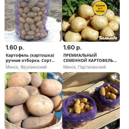
1.60 р.
1.60 р.
Картофель (картошка)
ПРЕМИАЛЬНЫЙ
ручная отборка. Сорт
СЕМЕННОЙ КАРТОФЕЛЬ
''Живица''
(выбор оригинальных
Минск, Фрунзенский
Минск, Партизанский
сортов) Доставка по
Минску