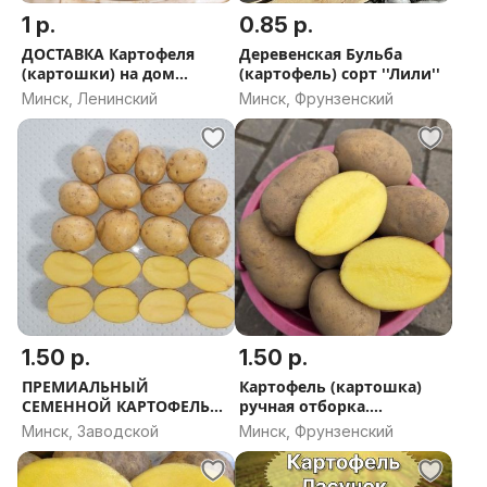
1 р.
0.85 р.
ДОСТАВКА Картофеля
Деревенская Бульба
(картошки) на дом
(картофель) сорт ''Лили''
сорт''Мара''
Минск, Ленинский
Минск, Фрунзенский
1.50 р.
1.50 р.
ПРЕМИАЛЬНЫЙ
Картофель (картошка)
СЕМЕННОЙ КАРТОФЕЛЬ
ручная отборка.
(выбор оригинальных
Доставка
Минск, Заводской
Минск, Фрунзенский
сортов) Доставка по
Минску