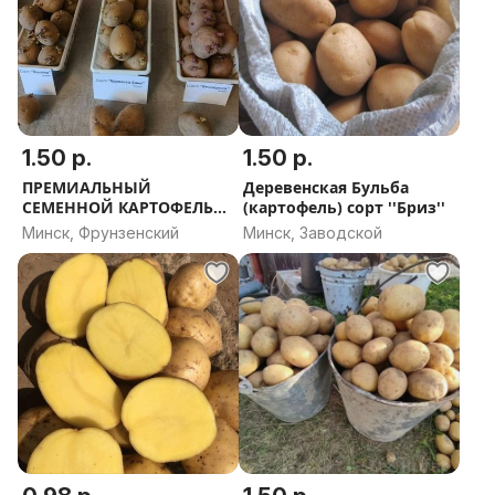
1.50 р.
1.50 р.
ПРЕМИАЛЬНЫЙ
Деревенская Бульба
СЕМЕННОЙ КАРТОФЕЛЬ
(картофель) сорт ''Бриз''
(выбор оригинальных
Минск, Фрунзенский
Минск, Заводской
сортов) Доставка по
Минску