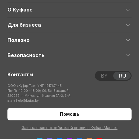
О Куфаре
Для бизнеса
Полезно
Безопасность
Контакты
BY
RU
ООО «Куфар Тех», УНП 191767445
Пн-Пт: 10:00 – 18:00; Сб, Вс: Выходной
220029, г. Минск, ул. Красная 7А-2, 3-й
этаж
help@kufar.by
Помощь
Защита прав потребителей сервиса Куфар Маркет