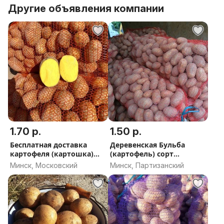
Другие объявления компании
1.70 р.
1.50 р.
Бесплатная доставка
Деревенская Бульба
картофеля (картошка)
(картофель) сорт
сорт ''Лошицкий '
''Дарэнка''
Минск, Московский
Минск, Партизанский