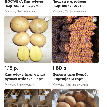
ДОСТАВКА Картофеля
Продам картофель
(картошки) на дом
(картошку) сорт
сорт''Верас''
Королева Анна
Минск, Заводской
Минск, Фрунзенский
1.15 р.
1.60 р.
Картофель (картошка)
Деревенская Бульба
ручная отборка. Сорт
(картофель) сорт
''Талисман''
''Зекура''
Минск, Ленинский
Минск, Партизанский