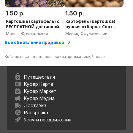
1.50 р.
1.50 р.
Картошка (картофель) с
Картофель (картошка)
БЕСПЛАТНОЙ доставкой
ручная отборка. Сорт
сорт ''ГАЛА''
''Джулия''
Минск, Фрунзенский
Минск, Фрунзенский
Все объявления продавца
Kufar не несет ответственности за предлагаемый товар.
Путешествия
Куфар Карта
Куфар Маркет
Куфар Медиа
Доставка
Рассрочка
Услуги продвижения