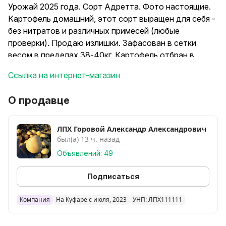
Урожай 2025 года. Сорт Адретта. Фото настоящие.
Картофель домашний, этот сорт выращен для себя -
без нитратов и различных примесей (любые
проверки). Продаю излишки. Зафасован в сетки
весом в пределах 38-40кг. Картофель отбран в
ручную. Без проволочника и не паршивый. Никаких
Ссылка на интернет-магазин
механических повреждений. Картофель средний,
ближе к крупному. Привезу в любой район города
О продавце
Минска. Занесу куда нужно. Доставка по Минску от
одного мешка. Цена: от 1сетки 2руб/кг
от 2сеток 1,80руб/кг
ЛПХ Горовой Александр Александрович
был(а) 13 ч. назад
от 3сеток 1,70руб/кг
Возможен самовывоз район Малиновка. От 3сеток.
Объявлений: 49
Цена: 1,60руб.кг
Самовывоз Гродненская область от 40 сеток
Подписаться
1,50руб/кг.
В наличии Лук, Морковь и Свекла.
Компания
На Куфаре с июля, 2023
УНП: ЛПX111111