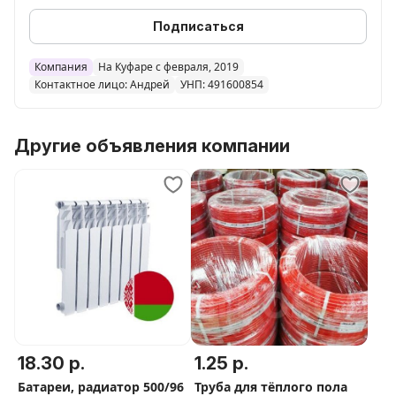
500*1800мм 450
Подписаться
500*2000мм 470
Цена. За 1шт
Компания
На Куфаре с февраля, 2019
Доставка по РБ европочтой!!!
Контактное лицо: Андрей
УНП: 491600854
Другие объявления компании
18.30 р.
1.25 р.
Батареи, радиатор 500/96
Труба для тёплого пола