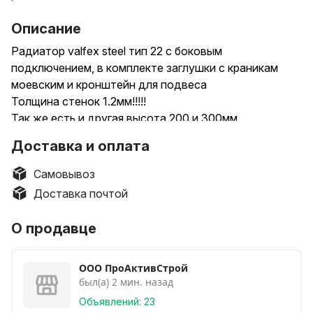
Описание
Радиатор valfex steel тип 22 с боковым
подключением, в комплекте заглушки с краникам
моевским и кронштейн для подвеса
Толщина стенок 1.2мм!!!!!
Так же есть и другая высота 200 и 300мм
500*500мм 165р
Доставка и оплата
500*600мм 195
500*700мм 220
Самовывоз
500*800мм 235
Доставка почтой
500*900мм 250
500*1000мм 260
О продавце
500*1100мм 285
500*1200мм 300
ООО ПроАктивСтрой
500*1300мм 335
был(а) 2 мин. назад
500*1400мм 360
500*1600мм 400
Объявлений: 23