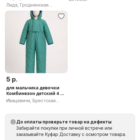
Лида, Гродненская
область
5 р.
для мальчика девочки
Комбинезон детский 4 5
лет
Ивацевичи, Брестская
область
До оплаты проверьте товар на дефекты
Забирайте покупки при личной встрече или
заказывайте Куфар Доставку с осмотром товара.