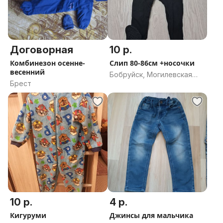
Договорная
10 р.
Комбинезон осенне-
Слип 80-86см +носочки
весенний
Бобруйск, Могилевская
Брест
область
10 р.
4 р.
Кигуруми
Джинсы для мальчика