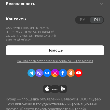
Безопасность
Контакты
BY
RU
ООО «Куфар Тех», УНП 191767445
Пн-Пт: 10:00 – 18:00; Сб, Вс: Выходной
220029, г. Минск, ул. Красная 7А-2, 3-й
этаж
help@kufar.by
Помощь
Защита прав потребителей сервиса Куфар Маркет
Куфар — площадка объявлений Беларуси. ООО «Куфар
Тех» включено в государственный информационный
ресурс «Реестр рекламораспространителей»