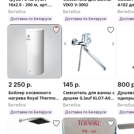
16х2.0 - 200 м, арт.
VIKO V-3002
A182 д
01230
мойки,
Витебск
Витебск
Витебс
Доставка по Беларуси
Доставка по Беларуси
Доставк
2 250 р.
145 р.
800 р
Бойлер косвенного
Смеситель для ванны с
Душева
нагрева Royal Thermo
душем G.lauf KLO7-A048
одноры
AQUATEC INOX RTWX
хром
Sonat 3
Витебск
Витебск
Витебс
200
латунь
Доставка по Беларуси
Доставка по Беларуси
Доставк