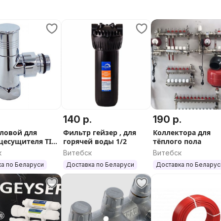
140 р.
190 р.
гловой для
Фильтр гейзер , для
Коллектора для
цесущителя TIM
горячей воды 1/2
тёплого пола
к
Витебск
Витебск
а по Беларуси
Доставка по Беларуси
Доставка по Беларус