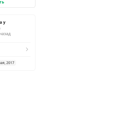
ть
а у
а
 назад
мая, 2017