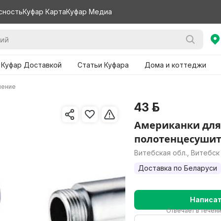
сность
Куфар Карта
Куфар Медиа
 Куфар Доставкой
Статьи Куфара
Дома и коттеджи
ление
43 р.
Американки для
полотенцесуши
Витебская обл., Витебск
Доставка по Беларуси
Написа
Отвечает в течен