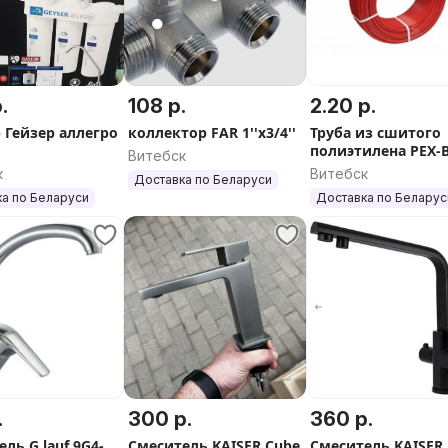
.
108 р.
2.20 р.
 Гейзер аллегро
коллектор FAR 1''x3/4''
Труба из сшитого
полиэтилена PEX-B
Витебск
кислородным сло
к
Витебск
Доставка по Беларуси
Aqualink
а по Беларуси
Доставка по Беларус
.
300 р.
360 р.
ль G.lauf 9G4-
Смеситель KAISER Cube
Смеситель KAISER