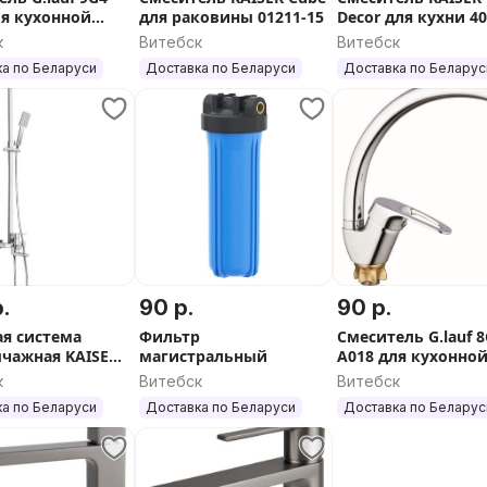
ля кухонной
для раковины 01211-15
Decor для кухни 40
 хром
9
к
Витебск
Витебск
а по Беларуси
Доставка по Беларуси
Доставка по Беларус
.
90 р.
90 р.
я система
Фильтр
Смеситель G.lauf 8
чажная KAISER
магистральный
A018 для кухонно
4182, хром,
мойки, хром
к
Витебск
Витебск
а по Беларуси
Доставка по Беларуси
Доставка по Беларус