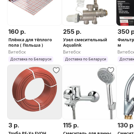
160 р.
255 р.
350 р
Плёнка для тёплого
Узел смесительный
Фильтр
пола ( Польша )
Aqualink
м
Витебск
Витебск
Витебс
Доставка по Беларуси
Доставка по Беларуси
Доставк
3 р.
115 р.
130 р
Труба PE-Xa EVOH
Смеситель для ванны
Смесите