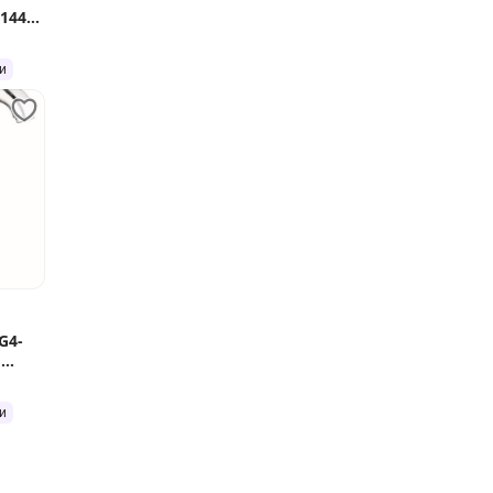
144-
и
G4-
й
и