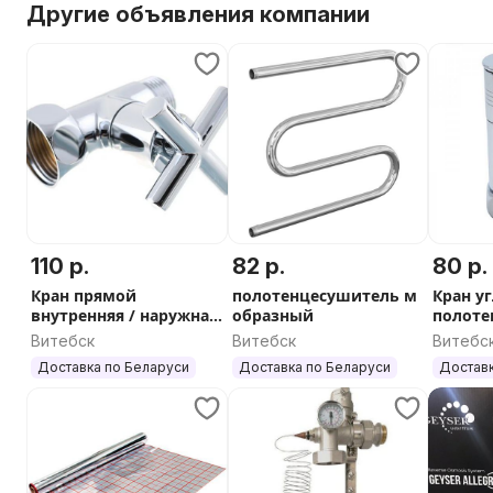
Другие объявления компании
110 р.
82 р.
80 р.
Кран прямой
полотенцесушитель м
Кран у
внутренняя / наружная
образный
полоте
резьба 1х3/4 для п/с
3/4х1/2
Витебск
Витебск
Витебс
Доставка по Беларуси
Доставка по Беларуси
Доставк