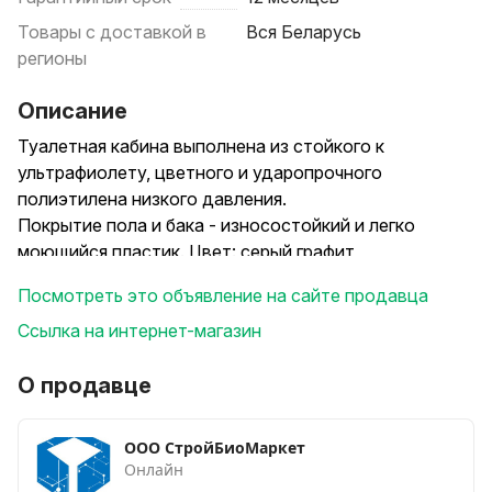
Товары с доставкой в
Вся Беларусь
регионы
Описание
Туалетная кабина выполнена из стойкого к
ультрафиолету, цветного и ударопрочного
полиэтилена низкого давления.
Покрытие пола и бака - износостойкий и легко
моющийся пластик. Цвет: серый графит
Изменилась конструкция крепления боковых
Посмотреть это объявление на сайте продавца
панелей.
Теперь благодаря граненому профилю скрепляемых
Ссылка на интернет-магазин
краев получается мощный угол, который
увеличивает общую жесткость конструкции.
О продавце
Передняя панель усилена дополнительным
профилем внизу дверного проема.
ООО СтройБиоМаркет
Дверь крепится к дверному проёму по полной
Онлайн
стороне.