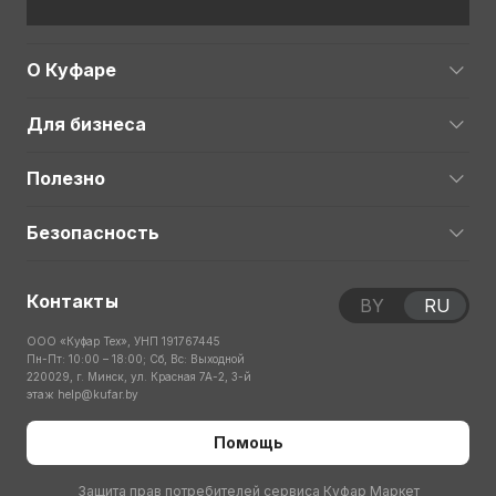
О Куфаре
Для бизнеса
Полезно
Безопасность
Контакты
BY
RU
ООО «Куфар Тех», УНП 191767445
Пн-Пт: 10:00 – 18:00; Сб, Вс: Выходной
220029, г. Минск, ул. Красная 7А-2, 3-й
этаж
help@kufar.by
Помощь
Защита прав потребителей сервиса Куфар Маркет