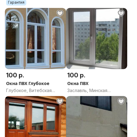
область
область
Гарантия
100 р.
100 р.
Окна ПВХ Глубокое
Окна ПВХ
Глубокое, Витебская
Заславль, Минская
область
область