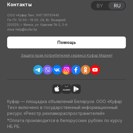
Контакты
BY
RU
ООО «Куфар Тех», УНП 191767445
Пн-Пт: 10:00 – 18:00; Сб, Вс: Выходной
220029, г. Минск, ул. Красная 7А-2, 3-й
этаж
help@kufar.by
Помощь
Защита прав потребителей сервиса Куфар Маркет
Куфар — площадка объявлений Беларуси. ООО «Куфар
Тех» включено в государственный информационный
ресурс «Реестр рекламораспространителей»
*Оплата производится в белорусских рублях по курсу
НБ РБ.