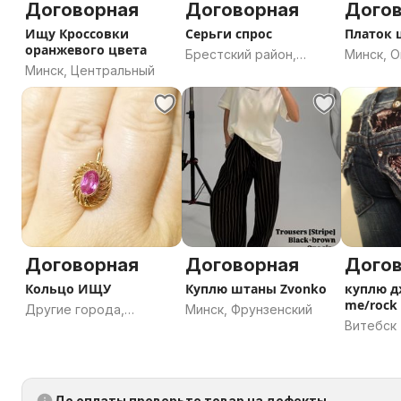
Договорная
Договорная
Дого
Ищу Кроссовки
Серьги спрос
Платок
оранжевого цвета
Брестский район,
Минск, 
Минск, Центральный
Брестская область
Договорная
Договорная
Дого
Кольцо ИЩУ
Куплю штаны Zvonko
куплю д
me/rock 
Другие города,
Минск, Фрунзенский
женские 
Витебск
Витебская область
До оплаты проверьте товар на дефекты