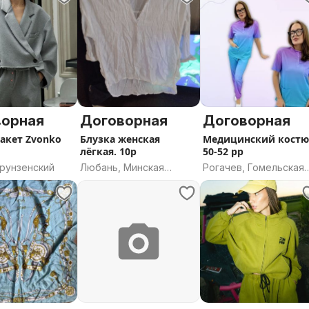
ворная
Договорная
Договорная
акет Zvonko
Блузка женская
Медицинский кост
лёгкая. 10р
50-52 рр
Фрунзенский
Любань, Минская
Рогачев, Гомельская
область
область