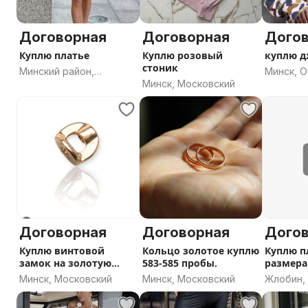
Договорная
Договорная
Дого
Куплю платье
Куплю розовый
куплю д
стоник
Минский район,
Минск, 
Минск, Московский
Минская область
Договорная
Договорная
Дого
Куплю винтовой
Кольцо золотое куплю
Куплю п
замок на золотую
583-585 пробы.
размера
сережку
Минск, Московский
Минск, Московский
Жлобин,
область