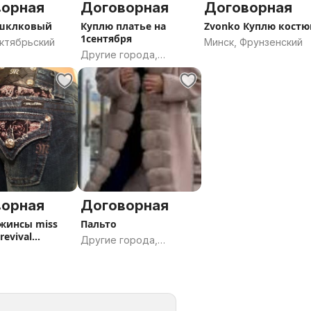
ворная
Договорная
Договорная
 шклковый
Куплю платье на
Zvonko Куплю кост
1сентября
Октябрьский
Минск, Фрунзенский
Другие города,
Витебская область
ворная
Договорная
жинсы miss
Пальто
revival
Другие города,
(25/26)
Минская область