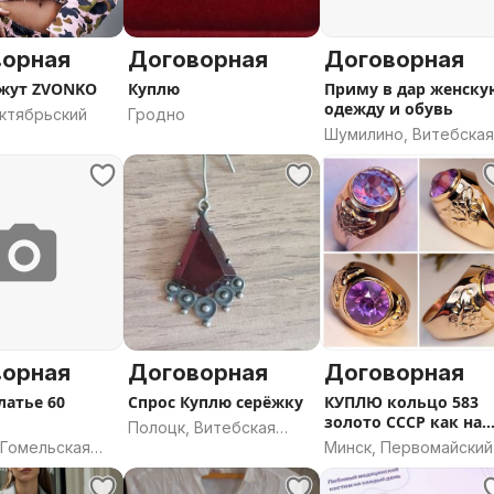
ворная
Договорная
Договорная
жут ZVONKO
Куплю
Приму в дар женску
одежду и обувь
Октябрьский
Гродно
Шумилино, Витебска
область
ворная
Договорная
Договорная
латье 60
Спрос Куплю серёжку
КУПЛЮ кольцо 583
золото СССР как на
Полоцк, Витебская
фото - см фото
 Гомельская
Минск, Первомайский
область