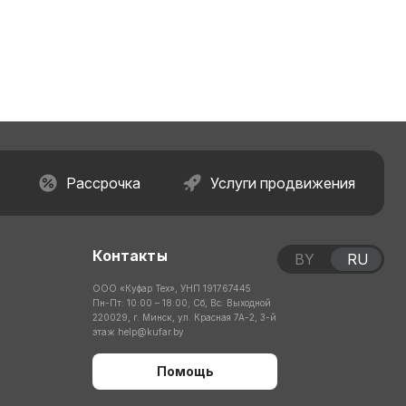
Рассрочка
Услуги продвижения
Контакты
BY
RU
ООО «Куфар Тех», УНП 191767445
Пн-Пт: 10:00 – 18:00; Сб, Вс: Выходной
220029, г. Минск, ул. Красная 7А-2, 3-й
этаж
help@kufar.by
Помощь