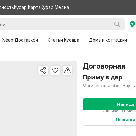
сность
Куфар Карта
Куфар Медиа
 Куфар Доставкой
Статьи Куфара
Дома и коттеджи
Договорная
Приму в дар
Могилевская обл., Чаусы
Написа
Отвечает в течени
Позвони