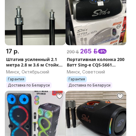
17 р.
265 р.
290 р.
-9%
Штатив усиленный 2.1
Портативная колонка 200
метра 2.8 м 3.6 м Стойка
Ватт Sing-e CQS-S661
для кольцевой
НОВАЯ ГАРАНТИЯ 2
Минск, Октябрьский
Минск, Советский
лампы,оборудования,фот
микрофона 18000 mah
Гарантия
Гарантия
о,телефона НОВАЯ
Доставка по Беларуси
Доставка по Беларуси