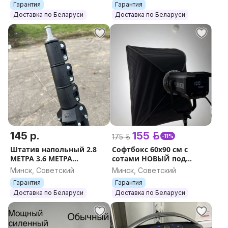
Гарантия
Гарантия
БЕЛЫЙ РЕЖИМЫ
Доставка по Беларуси
Доставка по Беларуси
145 р.
155 р.
175 р.
-11%
Штатив напольный 2.8
Софтбокс 60х90 см с
МЕТРА 3.6 МЕТРА
сотами НОВЫЙ под
МОЩНЫЙ НОВЫЙ
Bowens
Минск, Советский
Минск, Советский
ТОЛЩИНА 3см
Гарантия
Гарантия
Доставка по Беларуси
Доставка по Беларуси