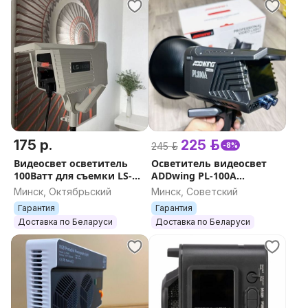
175 р.
225 р.
245 р.
-8%
Видеосвет осветитель
Осветитель видеосвет
100Ватт для съемки LS-
ADDwing PL-100A
150 Bi LED НОВЫЙ
(100ватт) НОВЫЙ
Минск, Октябрьский
Минск, Советский
ГАРАНТИЯ
ГАРАНТИЯ
Гарантия
Гарантия
Доставка по Беларуси
Доставка по Беларуси