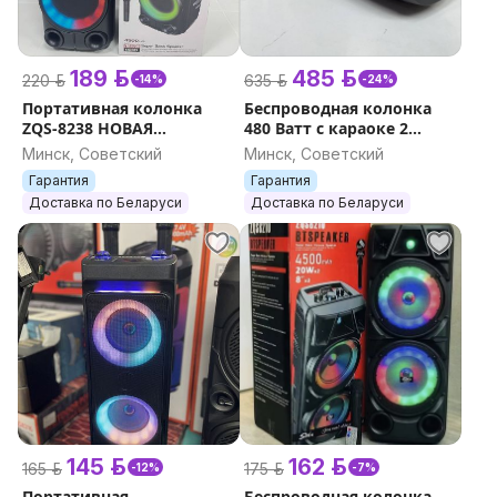
189 р.
485 р.
220 р.
635 р.
-14%
-24%
Портативная колонка
Беспроводная колонка
ZQS-8238 НОВАЯ
480 Ватт с караоке 2
ГАРАНТИЯ 2 МИКРОФОНА
МИКРОФОНА RGB
Минск, Советский
Минск, Советский
акустическая система BT
подсветка НОВАЯ
Гарантия
Гарантия
Speaker, 40 Вт
ГАРАНТИЯ Sing-e CQS-S666
Доставка по Беларуси
Доставка по Беларуси
145 р.
162 р.
165 р.
175 р.
-12%
-7%
Портативная
Беспроводная колонка