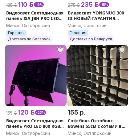
110 р.
235 р.
135 р.
275 р.
-19%
-15%
Видеосвет Светодиодная
Видеосвет YONGNUO 300
панель ISA JBH PRO LED
III НОВЫЙ ГАРАНТИЯ
800 НОВЫЙ ГАРАНТИЯ
ОРИГИНАЛ пульт
Минск, Октябрьский
Минск, Советский
УЛУЧШЕННАЯ ВЕРСИЯ
ДУ+ручка+2
Гарантия
Гарантия
светофильтра+крепление
Доставка по Беларуси
Доставка по Беларуси
на штатив
120 р.
155 р.
155 р.
-23%
Видеосвет Cветодиодная
Софтбокс Октобокс
панель PRO LED 800 RGB
Bowens 55см с сотами в
ISA УЛУЧШЕННАЯ ВЕРСИЯ
комплекте НОВЫЙ
Минск, Октябрьский
Минск, Октябрьский
НОВЫЙ ЦВЕТНЫЕ +