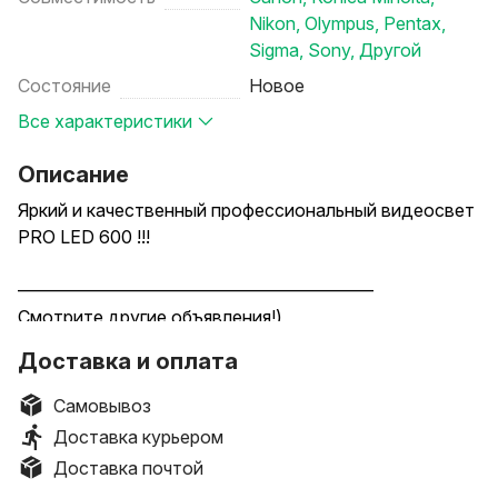
Nikon
,
Olympus
,
Pentax
,
Sigma
,
Sony
,
Другой
Состояние
Новое
Все характеристики
Описание
Яркий и качественный профессиональный видеосвет
PRO LED 600 !!!
————————————————————
Смотрите другие объявления!)
Не нашли нужную модель?
Доставка и оплата
Сообщите - подберем то, что необходимо Вам по
лучшей цене!
Самовывоз
————————————————————
Доставка курьером
Доставка почтой
Штатив напольный продается отдельно