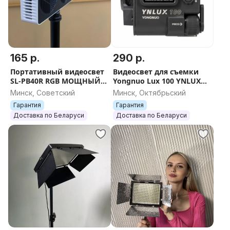
165 р.
290 р.
Портативный видеосвет
Видеосвет для съемки
SL-PB40R RGB МОЩНЫЙ
Yongnuo Lux 100 YNLUX
40Вт НОВЫЙ ГАРАНТИЯ
100 Ватт PRO НОВЫЙ
Минск, Советский
Минск, Октябрьский
встроен АКБ
ГАРАНТИЯ
Гарантия
Гарантия
цветные+белые режимы
Доставка по Беларуси
Доставка по Беларуси