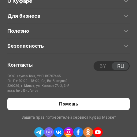
О Куфаре
Для бизнеса
Полезно
Безопасность
Контакты
BY
RU
ООО «Куфар Тех», УНП 191767445
Пн-Пт: 10:00 – 18:00; Сб, Вс: Выходной
220029, г. Минск, ул. Красная 7А-2, 3-й
этаж
help@kufar.by
Помощь
Защита прав потребителей сервиса Куфар Маркет