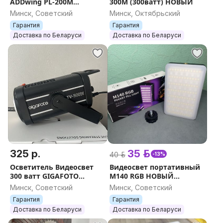
ADDwing PL-200M
300M (300ватт) НОВЫЙ
(200ватт) НОВЫЙ
Минск, Советский
Минск, Октябрьский
ГАРАНТИЯ с пультом
Гарантия
Гарантия
Доставка по Беларуси
Доставка по Беларуси
325 р.
35 р.
40 р.
-13%
Осветитель Видеосвет
Видеосвет портативный
300 ватт GIGAFOTO
M140 RGB НОВЫЙ
TV300Bi НОВЫЙ
ГАРАНТИЯ АККУМУЛЯТОР
Минск, Советский
Минск, Советский
ГАРАНТИЯ пульт ДУ в
ВСТРОЕН
Гарантия
Гарантия
комплекте
Доставка по Беларуси
Доставка по Беларуси