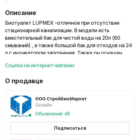
Описание
Биотуалет LUPMEX –отличное при отсутствии
стационарной канализации. В модели есть
вместительный бак для чистой воды на 20л (80
смываний) , а также большой бак для отходов на 24
л с индикатором заполнения. Также он оснащен
поршневым насосом и двойной промывочной
Ссылка на интернет-магазин
форсункой для экономии воды и более чистого
смыва. Из дополнительных аксессуаров в
О продавце
биотуалете есть отсек для туалетной бумаги и отсек
для хранения средств обслуживания
биотуалета.Портативный биотуалет LUPMEX –это
ООО СтройБиоМаркет
Онлайн
инновационное решение, современный дизайн,
высокое качество изготовления и долгий срок
Объявлений: 48
эксплуатации. Все это делает биотуалет LUPMEX
лучшими на рынке по соотношению «цена –
Подписаться
качество». Биотуалет для дачи