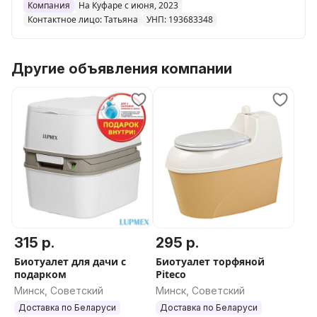
,путешествий,кемпинга,яхт,пожилых и
Компания
На Куфаре с июня, 2023
Контактное лицо: Татьяна
УНП: 193683348
маломобильных людей.
Преимущества биотуалета Люпмекс:
Конструкция клапана предотвращает налипание
Другие объявления компании
отходов вокруг клапана
Инновационный стрелочный индикатор более легкий
для восприятия
Несъемный с поворотом на 270*, легко опорожнять
бак
Т-образная 360*, высокий напор струй, экономичный
расход воды – 50 мл
Углубление по всей ручке для удобного захвата из
любого положения
Специальная «зубчатая» конструкция делает
315 р.
295 р.
закрытие крышки более надежным, а открытие более
удобным
Биотуалет для дачи с
Биотуалет торфяной
подарком
Piteco
С противоскользящими накладками, туалет во время
Минск, Советский
Минск, Советский
использования не отъедет
Доставка по Беларуси
Доставка по Беларуси
Максимальная нагрузка 200кг