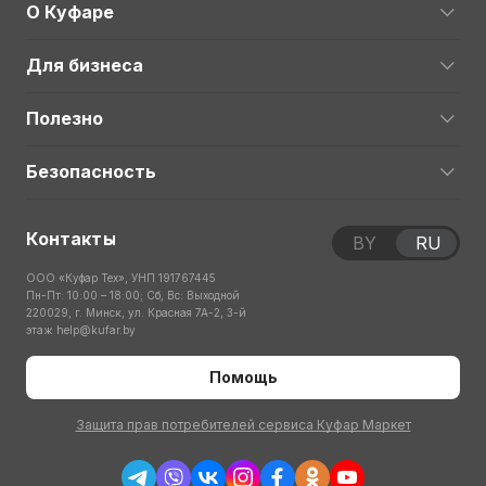
О Куфаре
Для бизнеса
Полезно
Безопасность
Контакты
BY
RU
ООО «Куфар Тех», УНП 191767445
Пн-Пт: 10:00 – 18:00; Сб, Вс: Выходной
220029, г. Минск, ул. Красная 7А-2, 3-й
этаж
help@kufar.by
Помощь
Защита прав потребителей сервиса Куфар Маркет