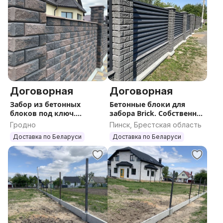
Договорная
Договорная
Забор из бетонных
Бетонные блоки для
блоков под ключ.
забора Brick. Собственно
Наборные блоки для
производство. Монтаж
Гродно
Пинск, Брестская область
столбов забора BRICK.
под ключ.
Доставка по Беларуси
Доставка по Беларуси
Собственно
производство.