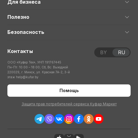
Для бизнеса
Полезно
Безопасность
Контакты
BY
RU
ООО «Куфар Тех», УНП 191767445
Пн-Пт: 10:00 – 18:00; Сб, Вс: Выходной
220029, г. Минск, ул. Красная 7А-2, 3-й
этаж
help@kufar.by
Помощь
Защита прав потребителей сервиса Куфар Маркет