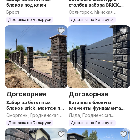
блоков под ключ
столбов забора BRICK.
Собственно
Брест
Солигорск, Минская
производство.
область
Доставка по Беларуси
Доставка по Беларуси
Договорная
Договорная
Забор из бетонных
Бетонные блоки и
блоков Brick. Монтаж под
элементы фундамента
ключ.
для заборов Brick.
Сморгонь, Гродненская
Лида, Гродненская
Собственное
область
область
Доставка по Беларуси
Доставка по Беларуси
производство.