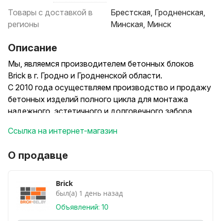
Товары с доставкой в
Брестская, Гродненская,
регионы
Минская, Минск
Описание
Мы, являемся производителем бетонных блоков
Brick в г. Гродно и Гродненской области.
С 2010 года осуществляем производство и продажу
бетонных изделий полного цикла для монтажа
надежного, эстетичного и долговечного забора.
В перечень производимых нами изделий входят
Ссылка на интернет-магазин
следующие элементы:
- столбчатый фундамент (основание столба, ригель);
О продавце
- бетонные блоки для столбов и полотна забора;
- крышки столбов и полотна забора.
Богатая цветовая палитра, а также фактура
Brick
был(а) 1 день назад
бетонных блоков «колотый камень» легко впишется
в архитектурный стиль любого дома и даст
Объявлений: 10
неограниченную возможность по выбору заполнения