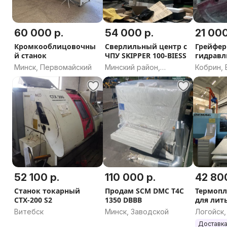
60 000 р.
54 000 р.
21 000
Кромкооблицовочны
Сверлильный центр с
Грейфер
й станок
ЧПУ SKIPPER 100-BIESS
гидравл
Минск, Первомайский
Минский район,
Кобрин, 
Минская область
область
52 100 р.
110 000 р.
42 800
Станок токарный
Продам SCM DMC T4C
Термопл
СТХ-200 S2
1350 DBBB
для лит
давлени
Витебск
Минск, Заводской
Логойск,
из плас
область
Доставка