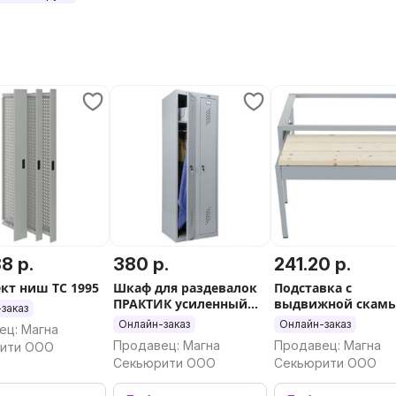
0-610
8 р.
380 р.
241.20 р.
кт ниш TC 1995
Шкаф для раздевалок
Подставка с
ПРАКТИК усиленный
выдвижной скам
заказ
ML 21-80
ML-21-80 ВСК
Онлайн-заказ
Онлайн-заказ
ец: Магна
Продавец: Магна
Продавец: Магна
ити ООО
Секьюрити ООО
Секьюрити ООО