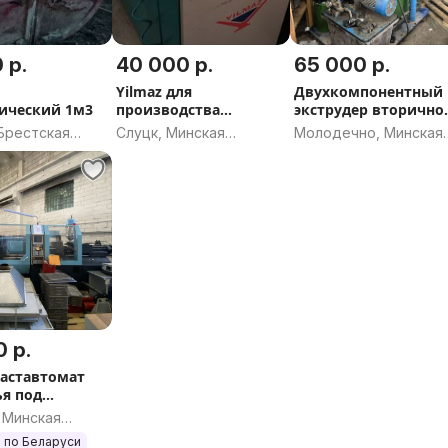
 р.
40 000 р.
65 000 р.
Yilmaz для
Двухкомпонентный
ический 1м3
производства
экструдер вторично
пластиковых окон
герметизации
Брестская
Слуцк, Минская
Молодечно, Минская
область
область
 р.
аставтомат
ья под
ем изделий
 Минская
тмасс
 по Беларуси