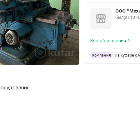
ООО ''Мехи
был(а) 10 ч
Все объявления:
2
Компания
На Куфаре с 
борудование