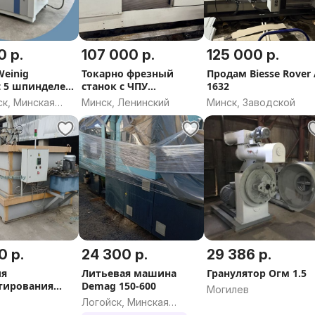
0 р.
107 000 р.
125 000 р.
Токарно фрезный
Продам Biesse Rover
t 5 шпинделей
станок с ЧПУ
1632
я
Gildemeister CTX 400
к, Минская
Минск, Ленинский
Минск, Заводской
0 р.
24 300 р.
29 386 р.
ля
Литьевая машина
Гранулятор Огм 1.5
тирования
Demag 150-600
Могилев
ны (Пропитки)
Логойск, Минская