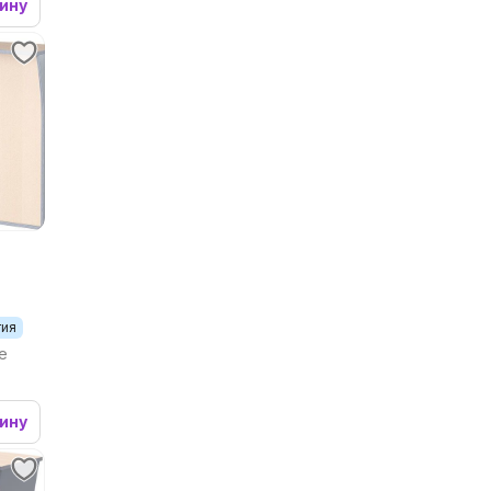
зину
тия
le
зину