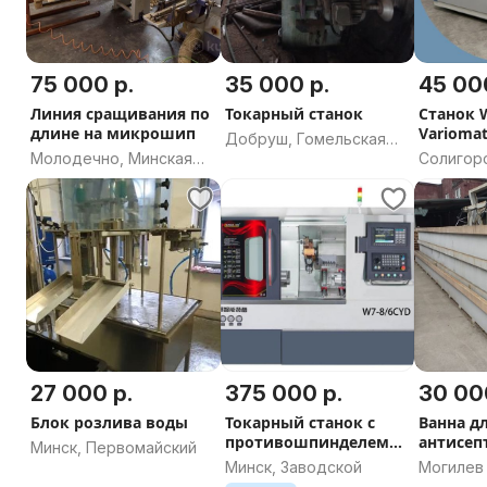
75 000 р.
35 000 р.
45 00
Линия сращивания по
Токарный станок
Станок Weinig
длине на микрошип
Varioma
Добруш, Гомельская
Германи
Молодечно, Минская
Солигорс
область
область
область
27 000 р.
375 000 р.
30 00
Блок розлива воды
Токарный станок с
Ванна д
противошпинделем
антисеп
Минск, Первомайский
LBIE W7-8/6CYD ЧПУ
древеси
Минск, Заводской
Могилев
Fanuc/ Syntec/ Siemens