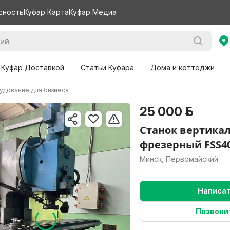
сность
Куфар Карта
Куфар Медиа
 Куфар Доставкой
Статьи Куфара
Дома и коттеджи
удование для бизнеса
25 000 р.
Станок вертикал
фрезерный FSS4
Минск, Первомайский
Написа
Позвони