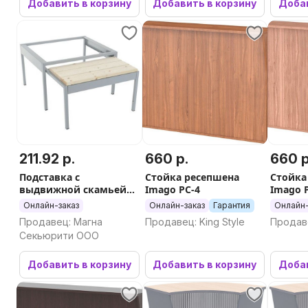
Добавить в корзину
Добавить в корзину
Добав
211.92 р.
660 р.
660 р
Подставка с
Стойка ресепшена
Стойка
выдвижной скамьей
Imago РС-4
Imago 
ML-21-60 ВСК
Онлайн-заказ
Онлайн-заказ
Гарантия
Онлайн-
Продавец: Магна
Продавец: King Style
Продаве
Секьюрити ООО
Добавить в корзину
Добавить в корзину
Добав