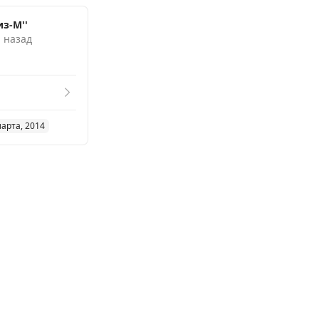
Смотреть похожие
з-М''
. назад
марта, 2014