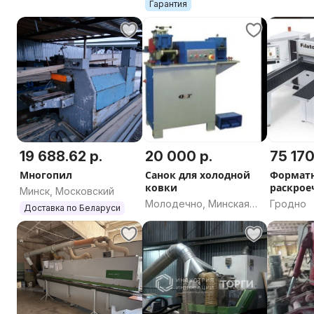
Гарантия
19 688.62 р.
20 000 р.
75 170
Многопил
Санок для холодной
Формат
ковки
раскрое
Минск, Московский
ЧПУ Fila
Молодечно, Минская
Гродно
Доставка по Беларуси
область