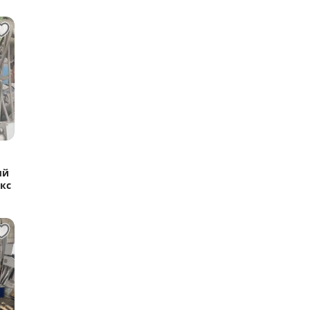
ый
кс