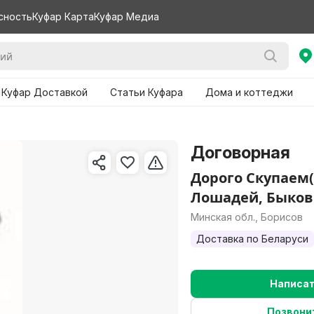
сность
Куфар Карта
Куфар Медиа
 Куфар Доставкой
Статьи Куфара
Дома и коттеджи
Договорная
Дорого Скупаем(
Лошадей, Быков
Минская обл., Борисов
Доставка по Беларуси
Написа
Позвони