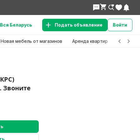
Вся Беларусь
Подать объявление
Войти
Новая мебель от магазинов
Аренда квартир
Детские 
КРС)
. Звоните
ть
ть