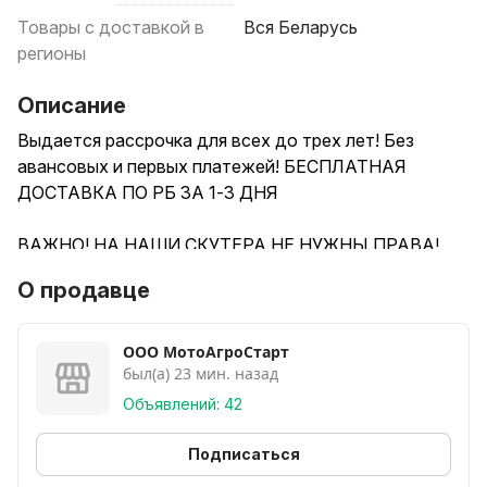
Товары с доставкой в
Вся Беларусь
регионы
Описание
Выдается рассрочка для всех до трех лет! Без
авансовых и первых платежей! БЕСПЛАТНАЯ
ДОСТАВКА ПО РБ ЗА 1-3 ДНЯ
ВАЖНО! НА НАШИ СКУТЕРА НЕ НУЖНЫ ПРАВА!
О продавце
Рассматриваем в рассрочку всех граждан РБ.
Одобряем так же пенсионерам до 72 лет и
ООО МотоАгроСтарт
был(а) 23 мин. назад
декретницам!
Объявлений: 42
БЕЗ СПРАВОК И ПОРУЧИТЕЛЕЙ! БЕЗ АВАНСОВЫХ
ПЛАТЕЖЕЙ!
Подписаться