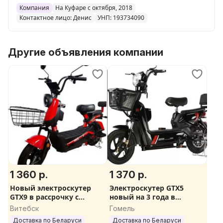
Мы являемся первыми поставщиками от
Компания
На Куфаре с октября, 2018
Контактное лицо: Денис
УНП: 193734090
производителя!
У нас есть все виды электроскутеров,
Другие объявления компании
электровелосипедов, трициклов и скутеров на
широких колесах!
ПОДАРКИ КАЖДОМУ КЛИЕНТУ!
ПОДБЕРЕМ ЭЛЕКТРОСКУТЕР СПЕЦИАЛЬНО ПОД
ВАШИ НУЖДЫ!
Двигатель:
До 250W (без прав) или 500W (усиленная версия)
1 360 р.
1 370 р.
Батарея:
До 48v 20ah
Новый электроскутер
Электроскутер GTX5
GTX9 в рассрочку с
новый на 3 года в
Максимальная скорость:
бесплатной доставкой по
рассрочку Бесплатная
Витебск
Гомель
До 25 (без прав), 35/40 км/ч (усиленная
РБ. Права не нужны.
доставка по РБ. Права не
Доставка по Беларуси
Доставка по Беларуси