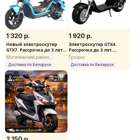
1 320 р.
1 920 р.
Новый электроскутер
Электроскутер GTX4.
GTX7. Рассрочка до 3 лет.
Рассрочка до 3 лет.
Доставка по РБ. Без прав
Доставка по РБ. Подарки
Могилевский район,
Гродно
всем
Могилевская область
Доставка по Беларуси
Доставка по Беларуси
2 150 р.