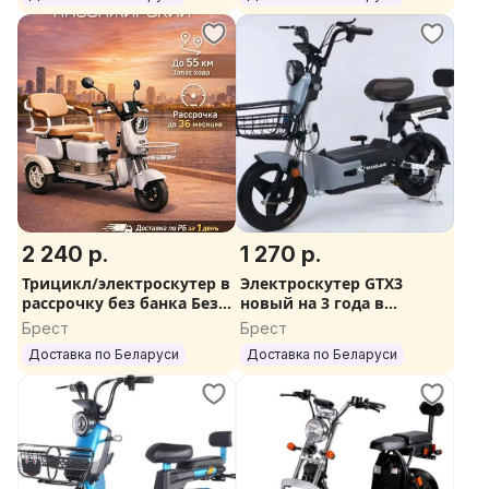
модификация)
Подарки каждому
нужны Подарки
Дальность на одном заряде:
До 55 км
Грузоподъемность:
До 150-200 кг
У НАС ЕЖЕНЕДЕЛЬНЫЕ СКИДКИ НА СКУТЕРЫ ДО
500 РУБЛЕЙ!
ЗВОНИТЕ ПРЯМО СЕЙЧАС И ПОДБЕРЕМ ВАМ
2 240 р.
1 270 р.
ЛУЧШИЙ СКУТЕР СО СКИДКОЙ 30%
Трицикл/электроскутер в
Электроскутер GTX3
рассрочку без банка Без
новый на 3 года в
первого платежа.
рассрочку Доставка
Брест
Брест
Подарки каждому
бесплатная Всем подарки
Доставка по Беларуси
Доставка по Беларуси