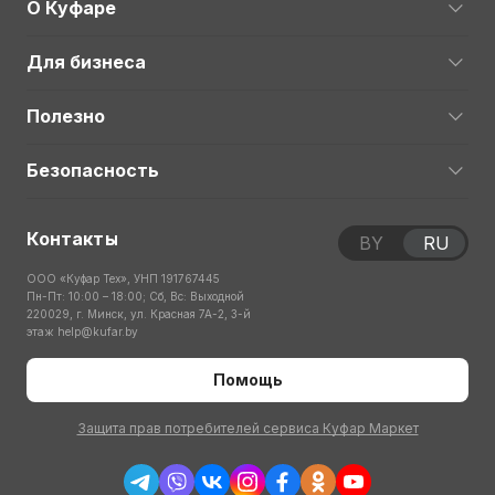
О Куфаре
Для бизнеса
Полезно
Безопасность
Контакты
BY
RU
ООО «Куфар Тех», УНП 191767445
Пн-Пт: 10:00 – 18:00; Сб, Вс: Выходной
220029, г. Минск, ул. Красная 7А-2, 3-й
этаж
help@kufar.by
Помощь
Защита прав потребителей сервиса Куфар Маркет