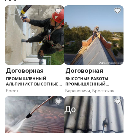
Договорная
Договорная
ПРОМЫШЛЕННЫЙ
ВЫСОТНЫЕ РАБОТЫ
АЛЬПИНИСТ ВЫСОТНЫЕ
ПРОМЫШЛЕННЫЙ
РАБОТЫ
АЛЬПИНИСТ МОЙКА
Брест
Барановичи, Брестская
КРЫШ ПОКРАСКА КРЫШ
область
ПОКРАСКА ФАСАДОВ