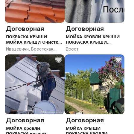
Договорная
Договорная
ПОКРАСКА КРЫШИ
МОЙКА КРОВЛИ КРЫШИ
МОЙКА КРЫШИ Очистка
ПОКРАСКА КРЫШИ
крыши
Помыть шифер МОЙКА
Ивацевичи, Брестская
Брест
ТРОТУАРНОЙ ПЛИТКИ
область
Мойка крыш Покраска
крыш
Договорная
Договорная
МОЙКА кровли
МОЙКА КРЫШИ
ПОКРАСКА крыши
ПОКРАСКА КРОВЛИ