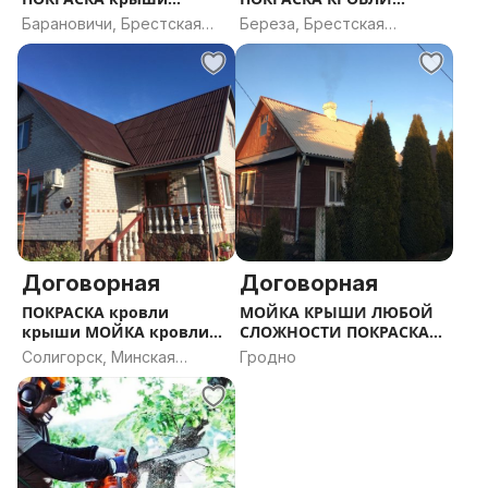
РЕМОНТ
МОЙКА КРЫШ ПОКРАСКА
Барановичи, Брестская
Береза, Брестская
КРЫШ МОЙКА ШИФЕРА
область
область
Договорная
Договорная
ПОКРАСКА кровли
МОЙКА КРЫШИ ЛЮБОЙ
крыши МОЙКА кровли
СЛОЖНОСТИ ПОКРАСКА
крыши шифера
КРОВЛИ
Солигорск, Минская
Гродно
область