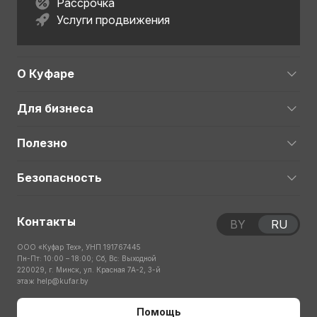
Рассрочка
Услуги продвижения
О Куфаре
Для бизнеса
Полезно
Безопасность
Контакты
BY
RU
ООО «Куфар Тех», УНП 191767445
Пн-Пт: 10:00 – 18:00; Сб, Вс: Выходной
220029, г. Минск, ул. Красная 7А-2, 3-й
этаж
help@kufar.by
Помощь