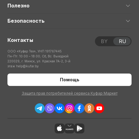
Полезно
Безопасность
Контакты
BY
RU
ООО «Куфар Тех», УНП 191767445
Пн-Пт: 10:00 – 18:00; Сб, Вс: Выходной
220029, г. Минск, ул. Красная 7А-2, 3-й
этаж
help@kufar.by
Помощь
Защита прав потребителей сервиса Куфар Маркет