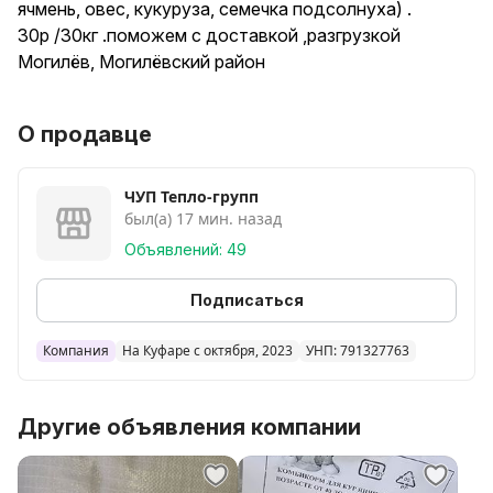
ячмень, овес, кукуруза, семечка подсолнуха) .
30р /30кг .поможем с доставкой ,разгрузкой
Могилёв, Могилёвский район
Можно купить на трех торговых объектах в г
О продавце
Могилеве
- мини-рынок Любужский пав 5 Витебский проспект
- мини-рынок Казимировский пав 2 Минское шоссе
ЧУП Тепло-групп
был(а) 17 мин. назад
24
-Могилев ул Полевая д.10 (р-н Пушкина)
Объявлений: 49
Доставка Могилев и Могилёвский район.
Подписаться
Компания
На Куфаре с октября, 2023
УНП: 791327763
Другие объявления компании