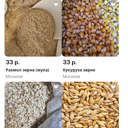
33 р.
33 р.
Размол зерна (мука)
Кукуруза зерно
Могилев
Могилев