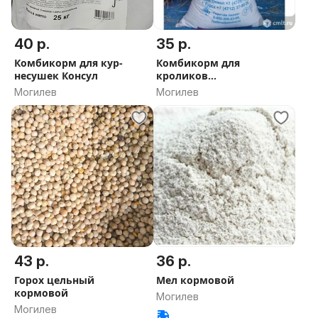
40 р.
35 р.
Комбикорм для кур-
Комбикорм для
несушек Консул
кроликов
полнорационный
Могилев
Могилев
43 р.
36 р.
Горох цельный
Мел кормовой
кормовой
Могилев
Могилев