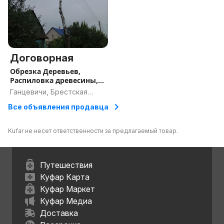
Договорная
Обрезка Деревьев,
Распиловка древесины,
расчистка участка
Ганцевичи, Брестская
область
Все объявления продавца
Kufar не несет ответственности за предлагаемый товар.
Путешествия
Куфар Карта
Куфар Маркет
Куфар Медиа
Доставка