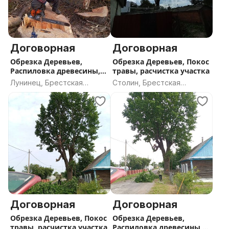
Договорная
Договорная
Обрезка Деревьев,
Обрезка Деревьев, Покос
Распиловка древесины,
травы, расчистка участка
расчистка участка
Лунинец, Брестская
Столин, Брестская
область
область
Договорная
Договорная
Обрезка Деревьев, Покос
Обрезка Деревьев,
травы, расчистка участка
Распиловка древесины,