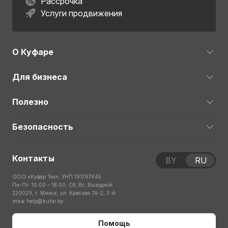
Рассрочка
Услуги продвижения
О Куфаре
Для бизнеса
Полезно
Безопасность
Контакты
BY
RU
ООО «Куфар Тех», УНП 191767445
Пн-Пт: 10:00 – 18:00; Сб, Вс: Выходной
220029, г. Минск, ул. Красная 7А-2, 3-й
этаж
help@kufar.by
Помощь