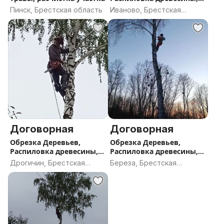
расчистка участка
Пинск, Брестская область
Иваново, Брестская
область
Договорная
Договорная
Обрезка Деревьев,
Обрезка Деревьев,
Распиловка древесины,
Распиловка древесины,
расчистка участка
расчистка участка
Дрогичин, Брестская
Береза, Брестская
область
область