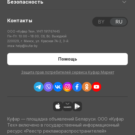
Безопасность
Контакты
BY
RU
ООО «Куфар Тех», УНП 191767445
Пн-Пт: 10:00 – 18:00; Сб, Вс: Выходной
220029, г. Минск, ул. Красная 7А-2, 3-й
этаж
help@kufar.by
Помощь
Защита прав потребителей сервиса Куфар Маркет
Куфар — площадка объявлений Беларуси. ООО «Куфар
Тех» включено в государственный информационный
ресурс «Реестр рекламораспространителей»