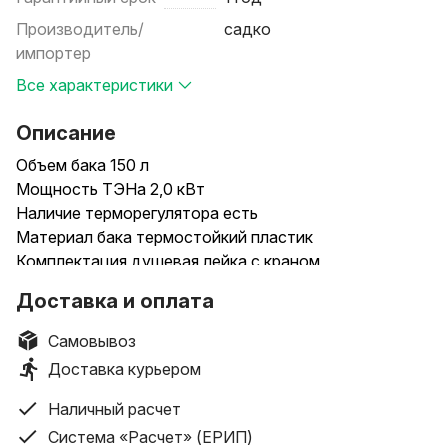
Производитель/
садко
импортер
Все характеристики
Описание
Объем бака 150 л
Мощность ТЭНа 2,0 кВт
Наличие терморегулятора есть
Материал бака термостойкий пластик
Комплектация душевая лейка с краном,
терморегулятор
Доставка и оплата
Максимальная температура нагрева воды 60 °С
Модель вертикальный
Самовывоз
Страна производства Россия
Доставка курьером
Длина 660 мм
Ширина 501 мм
Наличный расчет
Вес 5.5 кг
Система «Расчет» (ЕРИП)