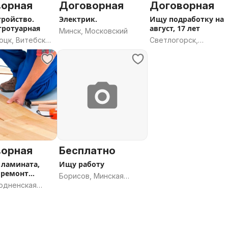
ворная
Договорная
Договорная
тройство.
Электрик.
Ищу подработку на
тротуарная
август, 17 лет
Минск, Московский
оцк, Витебская
Светлогорск,
Гомельская область
ворная
Бесплатно
 ламината,
Ищу работу
 ремонт
Борисов, Минская
родненская
область