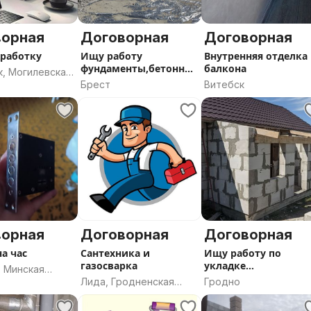
ворная
Договорная
Договорная
работку
Ищу работу
Внутренняя отделка
фундаменты,бетонные
балкона
к, Могилевская
конструкции,стяжки
Брест
Витебск
ворная
Договорная
Договорная
а час
Сантехника и
Ищу работу по
газосварка
укладке
, Минская
блоков,кирпича,пли
Лида, Гродненская
Гродно
ки.
область