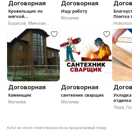
Договорная
Договорная
Дого
Кровельщик по
Ищу работу
Благоус
мягкой
Плитка 
Могилев
(наплавляемой)
Борисов, Минская
Новопол
кровле
область
область
Договорная
Договорная
Дого
Каменщик
сантехник сварщик
Укладка
отделка
Могилев
Могилев
квартир
Лида, Г
область
Kufar не несет ответственности за предлагаемый товар.