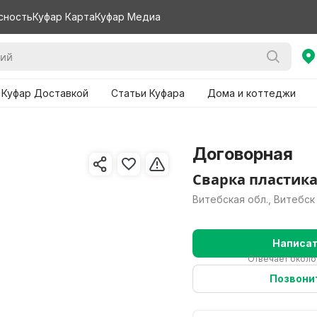
сность
Куфар Карта
Куфар Медиа
 Куфар Доставкой
Статьи Куфара
Дома и коттеджи
Договорная
Сварка пластик
Витебская обл., Витебск
Написа
Отвечает около
Позвони