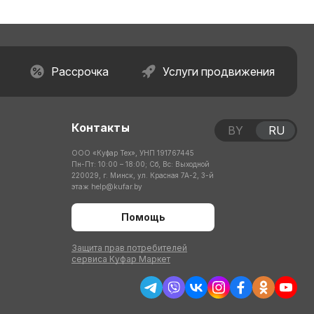
Рассрочка
Услуги продвижения
Контакты
BY
RU
ООО «Куфар Тех», УНП 191767445
Пн-Пт: 10:00 – 18:00; Сб, Вс: Выходной
220029, г. Минск, ул. Красная 7А-2, 3-й
этаж
help@kufar.by
Помощь
Защита прав потребителей
сервиса Куфар Маркет