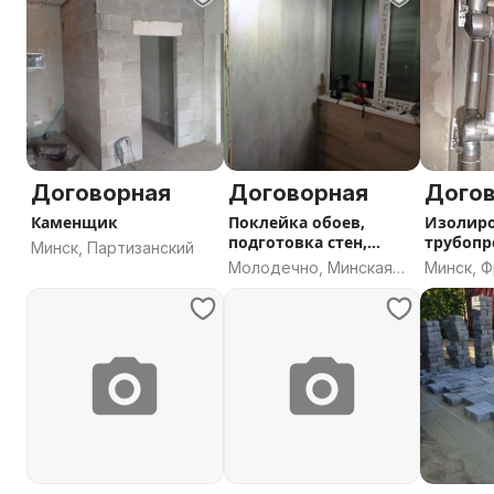
Договорная
Договорная
Дого
Каменщик
Поклейка обоев,
Изолир
подготовка стен,
трубопр
Минск, Партизанский
Молодечно.
Молодечно, Минская
Минск, 
область