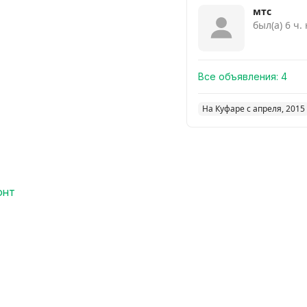
мтс
был(а) 6 ч.
Все объявления:
4
На Куфаре с апреля, 2015
онт