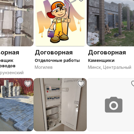
ворная
Договорная
Договорная
овщик
Отделочные работы
Каменщики
оводов
Могилев
Минск, Центральный
Фрунзенский