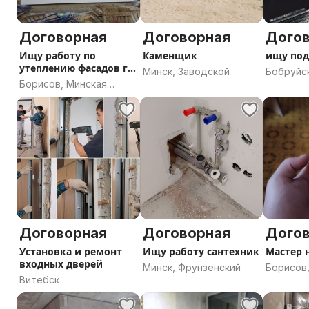
Договорная
Договорная
Дого
Ищу работу по
Каменщик
ищу под
утеплению фасадов г
Минск, Заводской
Бобруйс
Борисов
Борисов, Минская
область
область
Договорная
Договорная
Дого
Установка и ремонт
Ищу работу сантехник
Мастер н
входных дверей
Минск, Фрунзенский
Борисов
Витебск
область