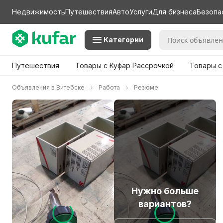
Недвижимость
Путешествия
Авто
Услуги
Для бизнеса
Безопа
Категории
Путешествия
Товары с Куфар Рассрочкой
Товары с
Объявления в Витебске
Работа
Резюме
Нужно больше
вариантов?